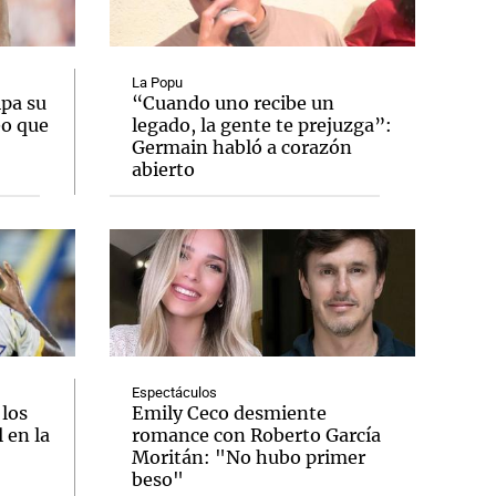
La Popu
ipa su
“Cuando uno recibe un
eo que
legado, la gente te prejuzga”:
Notas
Germain habló a corazón
tas
Notas
abierto
Venezuela de
 Groenlandia
Comprometidos
Madur
Espectáculos
 los
Emily Ceco desmiente
 en la
romance con Roberto García
Moritán: "No hubo primer
beso"