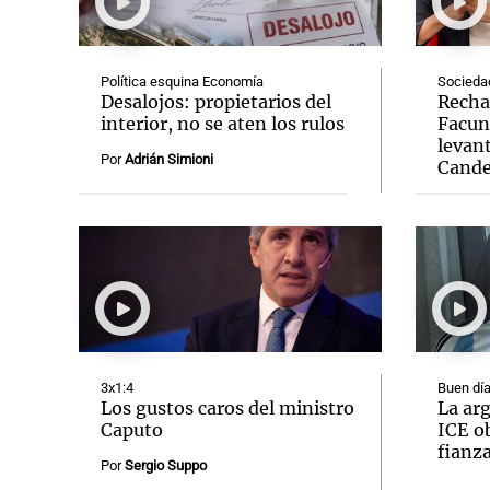
Política esquina Economía
Socieda
Desalojos: propietarios del
Recha
interior, no se aten los rulos
Facun
levant
Notas
Notas
Por
Adrián Simioni
Cande
Editorial
Mundial 2026
La Sol
3x1:4
Buen día
Los gustos caros del ministro
La arg
Caputo
ICE ob
fianz
Por
Sergio Suppo