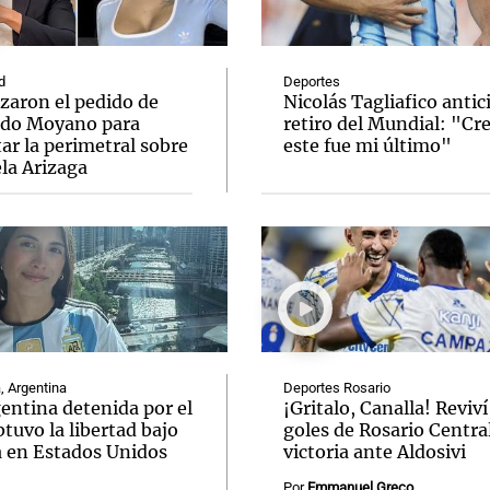
d
Deportes
zaron el pedido de
Nicolás Tagliafico antic
do Moyano para
retiro del Mundial: "Cr
ar la perimetral sobre
este fue mi último"
Notas
Notas
No
la Arizaga
e en Cadena 3
El huracán de Arequito
Cadena 3 en
, Argentina
Deportes Rosario
entina detenida por el
¡Gritalo, Canalla! Reviví
tuvo la libertad bajo
goles de Rosario Central
a en Estados Unidos
victoria ante Aldosivi
Por
Emmanuel Greco