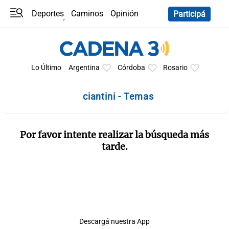
Deportes
Caminos
Opinión
Participá
Programas
Últimas coberturas
Últimas 24 h
En YouTube
Clima
Horóscopo
Lo Último
Argentina
Córdoba
Rosario
ciantini - Temas
Por favor intente realizar la búsqueda más
tarde.
Descargá nuestra App