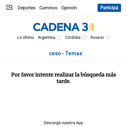
Deportes
Caminos
Opinión
Participá
Programas
Últimas coberturas
Últimas 24 h
En YouTube
Clima
Horóscopo
Lo Último
Argentina
Córdoba
Rosario
ceso - Temas
Por favor intente realizar la búsqueda más
tarde.
Descargá nuestra App