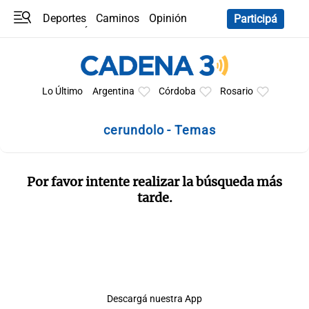
Deportes
Caminos
Opinión
Participá
Programas
Últimas coberturas
Últimas 24 h
En YouTube
Clima
Horóscopo
Lo Último
Argentina
Córdoba
Rosario
cerundolo - Temas
Por favor intente realizar la búsqueda más
tarde.
Descargá nuestra App