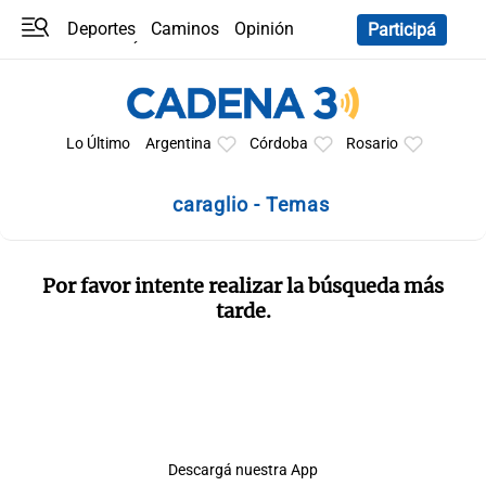
Deportes
Caminos
Opinión
Participá
Programas
Últimas coberturas
Últimas 24 h
En YouTube
Clima
Horóscopo
Lo Último
Argentina
Córdoba
Rosario
caraglio - Temas
Por favor intente realizar la búsqueda más
tarde.
Descargá nuestra App