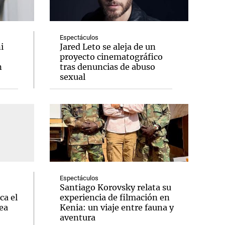
Espectáculos
i
Jared Leto se aleja de un
proyecto cinematográfico
Notas
n
tras denuncias de abuso
tas
Notas
sexual
Venezuela de
 Groenlandia
Comprometidos
Madur
Espectáculos
Santiago Korovsky relata su
ca el
experiencia de filmación en
ea
Kenia: un viaje entre fauna y
aventura