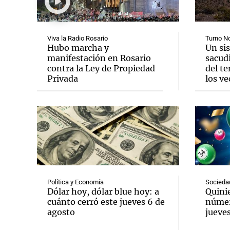
Viva la Radio Rosario
Turno N
Hubo marcha y
Un si
manifestación en Rosario
sacud
contra la Ley de Propiedad
del t
Notas
Notas
Privada
los ve
Editorial
Mundial 2026
La Sol
Política y Economía
Socieda
Dólar hoy, dólar blue hoy: a
Quinie
cuánto cerró este jueves 6 de
númer
agosto
jueves