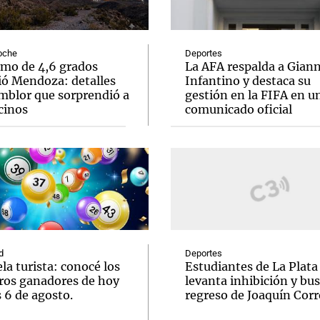
oche
Deportes
smo de 4,6 grados
La AFA respalda a Giann
ió Mendoza: detalles
Infantino y destaca su
emblor que sorprendió a
gestión en la FIFA en u
Notas
Notas
No
cinos
comunicado oficial
e en Cadena 3
El huracán de Arequito
Cadena 3 en
d
Deportes
la turista: conocé los
Estudiantes de La Plata
os ganadores de hoy
levanta inhibición y bus
 6 de agosto.
regreso de Joaquín Corr