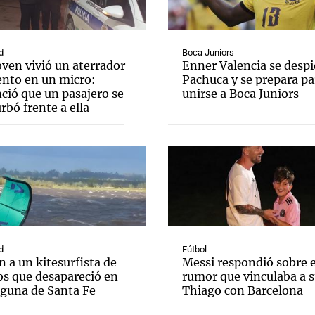
d
Boca Juniors
ven vivió un aterrador
Enner Valencia se despi
to en un micro:
Pachuca y se prepara pa
ció que un pasajero se
unirse a Boca Juniors
Notas
Notas
No
bó frente a ella
e en Cadena 3
El huracán de Arequito
Cadena 3 en
d
Fútbol
 a un kitesurfista de
Messi respondió sobre e
os que desapareció en
rumor que vinculaba a s
aguna de Santa Fe
Thiago con Barcelona