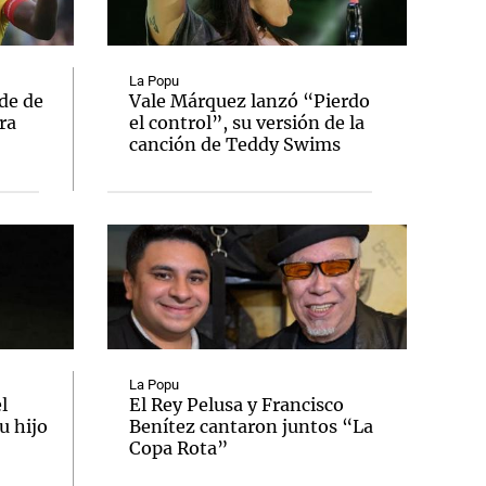
La Popu
de de
Vale Márquez lanzó “Pierdo
ra
el control”, su versión de la
Notas
canción de Teddy Swims
tas
Notas
Venezuela de
 Groenlandia
Comprometidos
Madur
La Popu
l
El Rey Pelusa y Francisco
u hijo
Benítez cantaron juntos “La
Copa Rota”