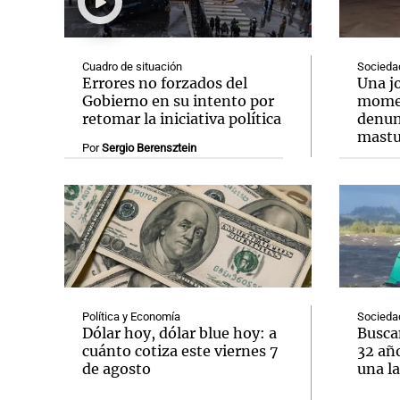
Cuadro de situación
Socieda
Errores no forzados del
Una jo
Gobierno en su intento por
momen
retomar la iniciativa política
denun
Notas
Notas
mastur
Por
Sergio Berensztein
Editorial
Mundial 2026
La Sol
Política y Economía
Socieda
Dólar hoy, dólar blue hoy: a
Buscan
cuánto cotiza este viernes 7
32 añ
de agosto
una l