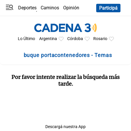
Deportes
Caminos
Opinión
Participá
Programas
Últimas coberturas
Últimas 24 h
En YouTube
Clima
Horóscopo
Lo Último
Argentina
Córdoba
Rosario
buque portacontenedores - Temas
Por favor intente realizar la búsqueda más
tarde.
Descargá nuestra App