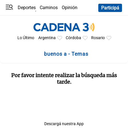
Deportes
Caminos
Opinión
Participá
Programas
Últimas coberturas
Últimas 24 h
En YouTube
Clima
Horóscopo
Lo Último
Argentina
Córdoba
Rosario
buenos a - Temas
Por favor intente realizar la búsqueda más
tarde.
Descargá nuestra App