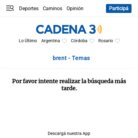
Deportes
Caminos
Opinión
Participá
Programas
Últimas coberturas
Últimas 24 h
En YouTube
Clima
Horóscopo
Lo Último
Argentina
Córdoba
Rosario
brent - Temas
Por favor intente realizar la búsqueda más
tarde.
Descargá nuestra App