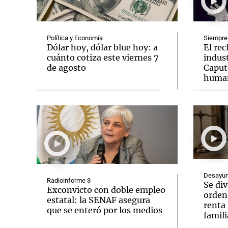
Política y Economía
Siempre
Dólar hoy, dólar blue hoy: a
El rec
cuánto cotiza este viernes 7
indust
de agosto
Caput
Notas
Notas
human
Editorial
Mundial 2026
La Sol
Desayun
Radioinforme 3
Se div
Exconvicto con doble empleo
ordenó
estatal: la SENAF asegura
renta 
que se enteró por los medios
famili