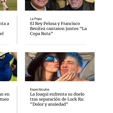
La Popu
nta a
El Rey Pelusa y Francisco
Benítez cantaron juntos “La
Notas
el
Copa Rota”
tas
Notas
Venezuela de
 Groenlandia
Comprometidos
Madur
Espectáculos
an en
La Joaqui enfrenta su duelo
orneo
tras separación de Luck Ra:
"Dolor y ansiedad"