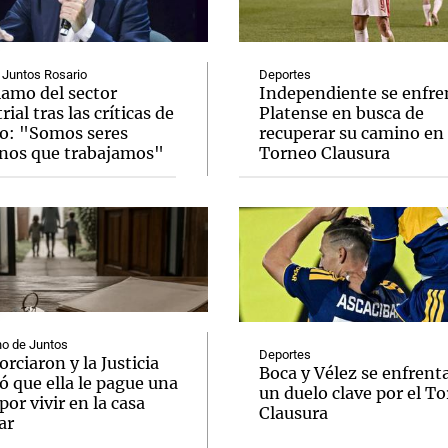
 Juntos Rosario
Deportes
lamo del sector
Independiente se enfre
rial tras las críticas de
Platense en busca de
o: "Somos seres
recuperar su camino en 
Notas
Notas
No
os que trabajamos"
Torneo Clausura
e en Cadena 3
El huracán de Arequito
Cadena 3 en
o de Juntos
Deportes
orciaron y la Justicia
Boca y Vélez se enfrent
 que ella le pague una
un duelo clave por el T
por vivir en la casa
Clausura
ar