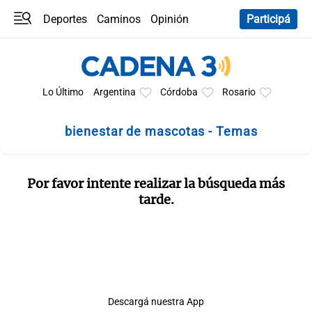
Deportes
Caminos
Opinión
Participá
Programas
Últimas coberturas
Últimas 24 h
En YouTube
Clima
Horóscopo
Lo Último
Argentina
Córdoba
Rosario
bienestar de mascotas - Temas
Por favor intente realizar la búsqueda más
tarde.
Descargá nuestra App