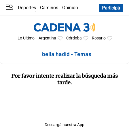
Deportes
Caminos
Opinión
Participá
Programas
Últimas coberturas
Últimas 24 h
En YouTube
Clima
Horóscopo
Lo Último
Argentina
Córdoba
Rosario
bella hadid - Temas
Por favor intente realizar la búsqueda más
tarde.
Descargá nuestra App