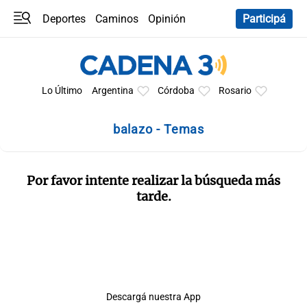
Deportes
Caminos
Opinión
Participá
Programas
Últimas coberturas
Últimas 24 h
En YouTube
Clima
Horóscopo
Lo Último
Argentina
Córdoba
Rosario
balazo - Temas
Por favor intente realizar la búsqueda más
tarde.
Descargá nuestra App