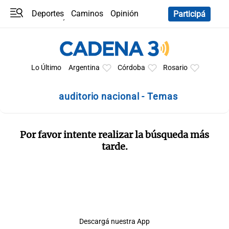
Deportes
Caminos
Opinión
Participá
Programas
Últimas coberturas
Últimas 24 h
En YouTube
Clima
Horóscopo
Lo Último
Argentina
Córdoba
Rosario
auditorio nacional - Temas
Por favor intente realizar la búsqueda más
tarde.
Descargá nuestra App