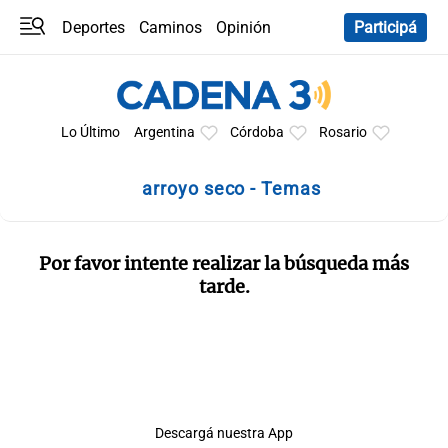
Deportes
Caminos
Opinión
Participá
Programas
Últimas coberturas
Últimas 24 h
En YouTube
Clima
Horóscopo
Lo Último
Argentina
Córdoba
Rosario
arroyo seco - Temas
Por favor intente realizar la búsqueda más
tarde.
Descargá nuestra App