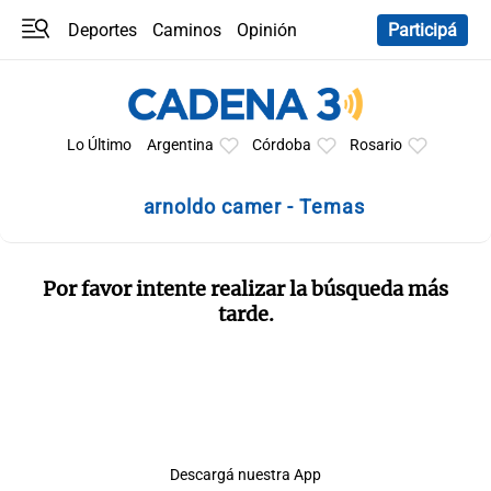
Deportes
Caminos
Opinión
Participá
Programas
Últimas coberturas
Últimas 24 h
En YouTube
Clima
Horóscopo
Lo Último
Argentina
Córdoba
Rosario
arnoldo camer - Temas
Por favor intente realizar la búsqueda más
tarde.
Descargá nuestra App