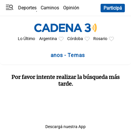
Deportes
Caminos
Opinión
Participá
Programas
Últimas coberturas
Últimas 24 h
En YouTube
Clima
Horóscopo
Lo Último
Argentina
Córdoba
Rosario
anos - Temas
Por favor intente realizar la búsqueda más
tarde.
Descargá nuestra App