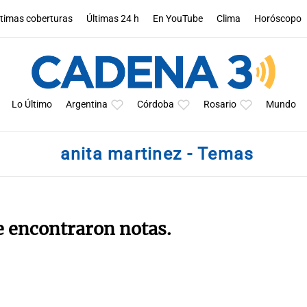
ltimas coberturas
Últimas 24 h
En YouTube
Clima
Horóscopo
Lo Último
Argentina
Córdoba
Rosario
Mundo
anita martinez - Temas
e encontraron notas.