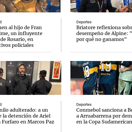
d
Deportes
en al hijo de Fran
Briatore reflexiona sobr
lme, un influyente
desempeño de Alpine: 
de Rosario, en
por qué no ganamos"
Notas
Notas
No
ivos policiales
e en Cadena 3
El huracán de Arequito
Cadena 3 en
d
Deportes
nilo adulterado: a un
Conmebol sanciona a B
 la detención de Ariel
a Arruabarrena por dem
a Furfaro en Marcos Paz
en la Copa Sudamerica