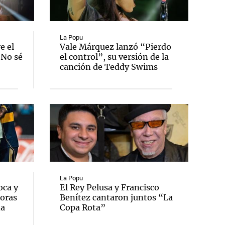
La Popu
e el
Vale Márquez lanzó “Pierdo
"No sé
el control”, su versión de la
Notas
canción de Teddy Swims
tas
Notas
Venezuela de
 Groenlandia
Comprometidos
Madur
La Popu
oca y
El Rey Pelusa y Francisco
oras
Benítez cantaron juntos “La
na
Copa Rota”