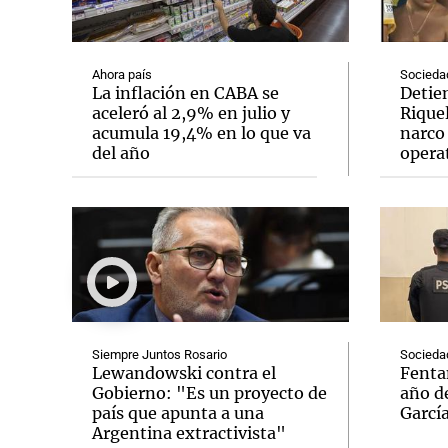
Ahora país
Socieda
La inflación en CABA se
Detien
aceleró al 2,9% en julio y
Rique
acumula 19,4% en lo que va
narco 
Notas
Notas
del año
operat
Editorial
Mundial 2026
La Sol
Siempre Juntos Rosario
Socieda
Lewandowski contra el
Fenta
Gobierno: "Es un proyecto de
año de
país que apunta a una
Garcí
Argentina extractivista"