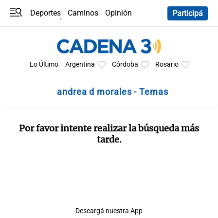
Deportes
Caminos
Opinión
Participá
Programas
Últimas coberturas
Últimas 24 h
En YouTube
Clima
Horóscopo
Lo Último
Argentina
Córdoba
Rosario
andrea d morales - Temas
Por favor intente realizar la búsqueda más
tarde.
Descargá nuestra App