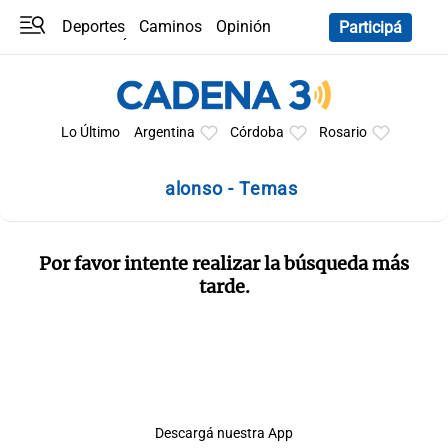
Deportes
Caminos
Opinión
Participá
Programas
Últimas coberturas
Últimas 24 h
En YouTube
Clima
Horóscopo
Lo Último
Argentina
Córdoba
Rosario
alonso - Temas
Por favor intente realizar la búsqueda más
tarde.
Descargá nuestra App