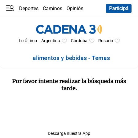
Deportes
Caminos
Opinión
Participá
Programas
Últimas coberturas
Últimas 24 h
En YouTube
Clima
Horóscopo
Lo Último
Argentina
Córdoba
Rosario
alimentos y bebidas - Temas
Por favor intente realizar la búsqueda más
tarde.
Descargá nuestra App