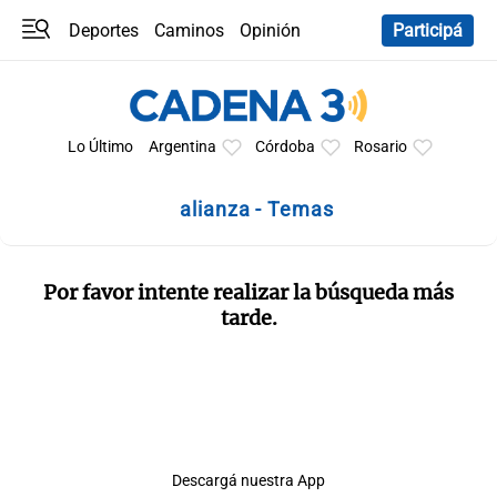
Deportes
Caminos
Opinión
Participá
Programas
Últimas coberturas
Últimas 24 h
En YouTube
Clima
Horóscopo
Lo Último
Argentina
Córdoba
Rosario
alianza - Temas
Por favor intente realizar la búsqueda más
tarde.
Descargá nuestra App