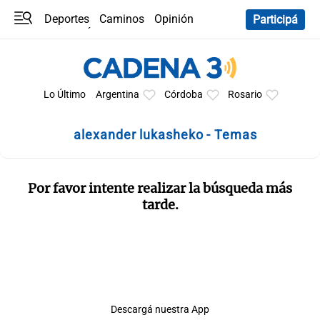
Deportes
Caminos
Opinión
Participá
Programas
Últimas coberturas
Últimas 24 h
En YouTube
Clima
Horóscopo
Lo Último
Argentina
Córdoba
Rosario
alexander lukasheko - Temas
Por favor intente realizar la búsqueda más
tarde.
Descargá nuestra App