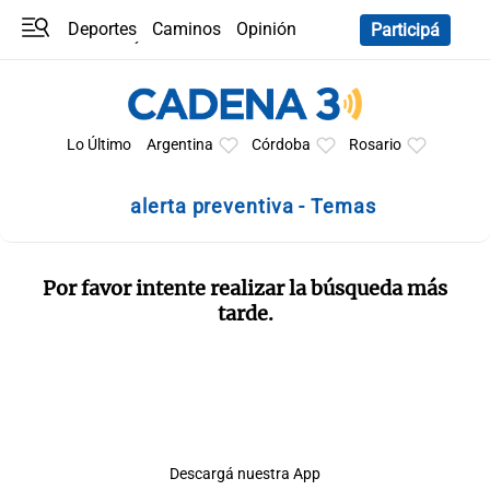
Deportes
Caminos
Opinión
Participá
Programas
Últimas coberturas
Últimas 24 h
En YouTube
Clima
Horóscopo
Lo Último
Argentina
Córdoba
Rosario
alerta preventiva - Temas
Por favor intente realizar la búsqueda más
tarde.
Descargá nuestra App