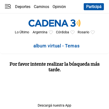
Deportes
Caminos
Opinión
Participá
Programas
Últimas coberturas
Últimas 24 h
En YouTube
Clima
Horóscopo
Lo Último
Argentina
Córdoba
Rosario
album virtual - Temas
Por favor intente realizar la búsqueda más
tarde.
Descargá nuestra App