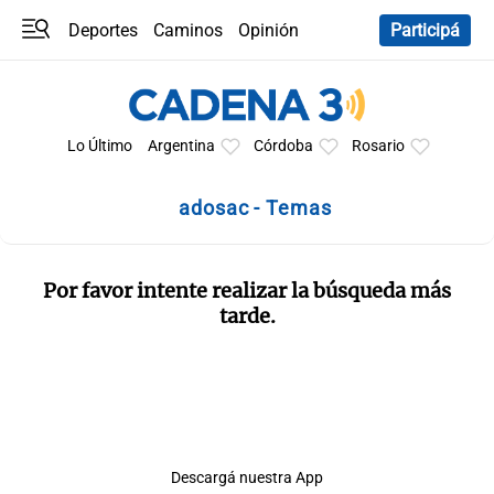
Deportes
Caminos
Opinión
Participá
Programas
Últimas coberturas
Últimas 24 h
En YouTube
Clima
Horóscopo
Lo Último
Argentina
Córdoba
Rosario
adosac - Temas
Por favor intente realizar la búsqueda más
tarde.
Descargá nuestra App