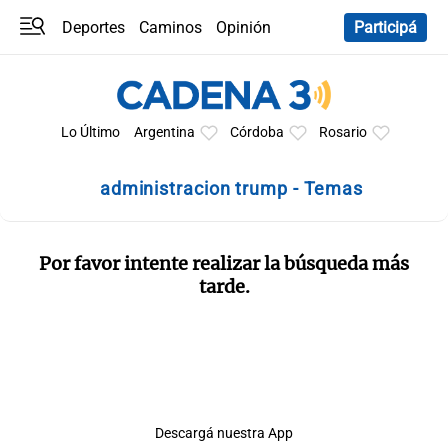
Deportes
Caminos
Opinión
Participá
Programas
Últimas coberturas
Últimas 24 h
En YouTube
Clima
Horóscopo
Lo Último
Argentina
Córdoba
Rosario
administracion trump - Temas
Por favor intente realizar la búsqueda más
tarde.
Descargá nuestra App