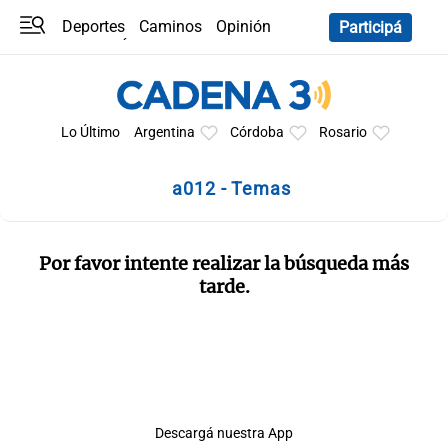
Deportes
Caminos
Opinión
Participá
Programas
Últimas coberturas
Últimas 24 h
En YouTube
Clima
Horóscopo
Lo Último
Argentina
Córdoba
Rosario
a012 - Temas
Por favor intente realizar la búsqueda más
tarde.
Descargá nuestra App