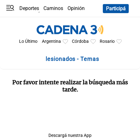
Deportes
Caminos
Opinión
Participá
Programas
Últimas coberturas
Últimas 24 h
En YouTube
Clima
Horóscopo
Lo Último
Argentina
Córdoba
Rosario
lesionados - Temas
Por favor intente realizar la búsqueda más
tarde.
Descargá nuestra App