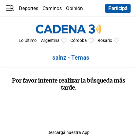
Deportes
Caminos
Opinión
Participá
Programas
Últimas coberturas
Últimas 24 h
En YouTube
Clima
Horóscopo
Lo Último
Argentina
Córdoba
Rosario
sainz - Temas
Por favor intente realizar la búsqueda más
tarde.
Descargá nuestra App