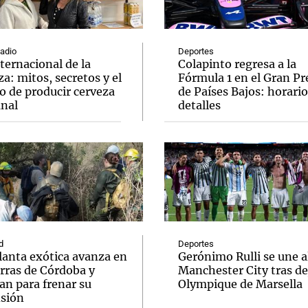
Radio
Deportes
ternacional de la
Colapinto regresa a la
a: mitos, secretos y el
Fórmula 1 en el Gran P
o de producir cerveza
de Países Bajos: horario
Notas
Notas
No
anal
detalles
e en Cadena 3
El huracán de Arequito
Cadena 3 en
d
Deportes
lanta exótica avanza en
Gerónimo Rulli se une a
erras de Córdoba y
Manchester City tras dej
an para frenar su
Olympique de Marsella
sión