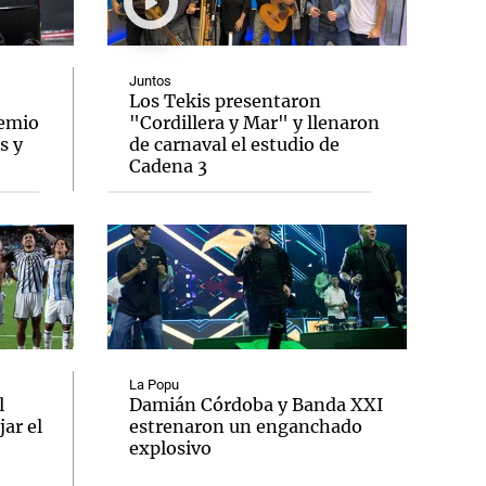
Juntos
Los Tekis presentaron
remio
"Cordillera y Mar" y llenaron
Notas
s y
de carnaval el estudio de
tas
Notas
Cadena 3
Venezuela de
 Groenlandia
Comprometidos
Madur
La Popu
l
Damián Córdoba y Banda XXI
ar el
estrenaron un enganchado
explosivo