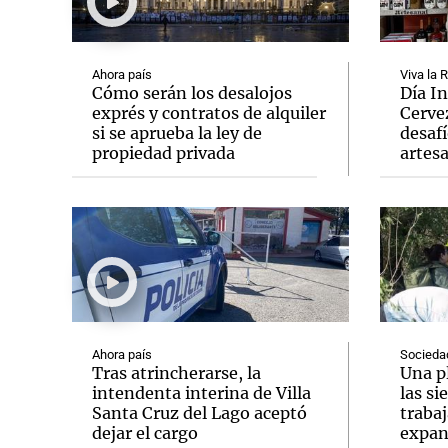
Ahora país
Viva la 
Cómo serán los desalojos
Día In
exprés y contratos de alquiler
Cervez
si se aprueba la ley de
desafí
Notas
Notas
propiedad privada
artes
Editorial
Mundial 2026
La Sol
Ahora país
Socieda
Tras atrincherarse, la
Una p
intendenta interina de Villa
las si
Santa Cruz del Lago aceptó
trabaj
dejar el cargo
expan