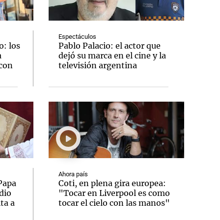
Espectáculos
: los
Pablo Palacio: el actor que
a
dejó su marca en el cine y la
Notas
 con
televisión argentina
tas
Notas
Venezuela de
 Groenlandia
Comprometidos
Madur
Ahora país
 Papa
Coti, en plena gira europea:
dio
"Tocar en Liverpool es como
ta a
tocar el cielo con las manos"