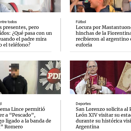
ntre todos
Fútbol
s presentes, pero
Locura por Mastantuono
ídos: ¿Qué pasa con un
hinchas de la Fiorentin
cuando el padre mira
recibieron al argentino
Notas
Notas
No
 el teléfono?
euforia
e en Cadena 3
El huracán de Arequito
Cadena 3 en
d
Deportes
tema Lince permitió
San Lorenzo solicita al
er a “Pescado”,
León XIV visitar su esta
o ligado a la banda de
durante su histórica visi
i” Romero
Argentina