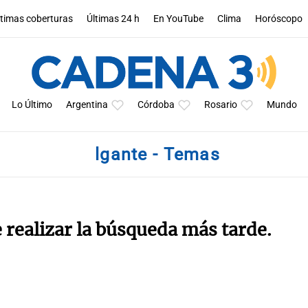
ltimas coberturas
Últimas 24 h
En YouTube
Clima
Horóscopo
Lo Último
Argentina
Córdoba
Rosario
Mundo
lgante - Temas
e realizar la búsqueda más tarde.