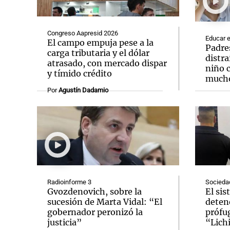
Congreso Aapresid 2026
Educar e
El campo empuja pese a la
Padre
carga tributaria y el dólar
distra
atrasado, con mercado dispar
niño 
Notas
Notas
y tímido crédito
mucho
Editorial
Mundial 2026
La Sol
Por
Agustín Dadamio
Radioinforme 3
Socieda
Gvozdenovich, sobre la
El sis
sucesión de Marta Vidal: “El
deten
gobernador peronizó la
prófug
justicia”
“Lich