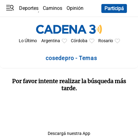
Deportes
Caminos
Opinión
Participá
Programas
Últimas coberturas
Últimas 24 h
En YouTube
Clima
Horóscopo
Lo Último
Argentina
Córdoba
Rosario
cosedepro - Temas
Por favor intente realizar la búsqueda más
tarde.
Descargá nuestra App