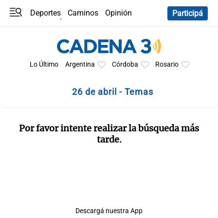
Deportes
Caminos
Opinión
Participá
Programas
Últimas coberturas
Últimas 24 h
En YouTube
Clima
Horóscopo
Lo Último
Argentina
Córdoba
Rosario
26 de abril - Temas
Por favor intente realizar la búsqueda más
tarde.
Descargá nuestra App