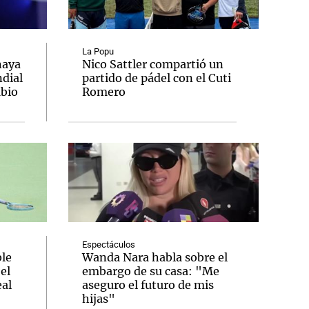
La Popu
haya
Nico Sattler compartió un
ndial
partido de pádel con el Cuti
Notas
mbio
Romero
tas
Notas
Venezuela de
 Groenlandia
Comprometidos
Madur
Espectáculos
le
Wanda Nara habla sobre el
el
embargo de su casa: "Me
al
aseguro el futuro de mis
hijas"