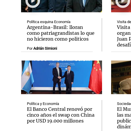
Política esquina Economía
Visita d
Argentina-Brasil: lloran
Visita
como patriagrandistas lo que
organi
no hicieron como politicos
Juan P
Notas
Notas
desafí
Por
Adrián Simioni
Editorial
Mundial 2026
La Sol
Política y Economía
Socieda
El Banco Central renovó por
El Mu
cinco años el swap con China
las m
por USD 19.000 millones
publi
dinám