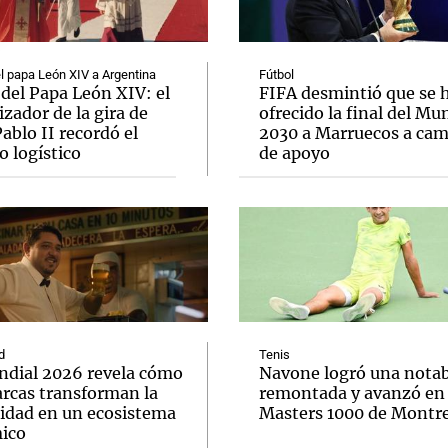
el papa León XIV a Argentina
Fútbol
 del Papa León XIV: el
FIFA desmintió que se 
zador de la gira de
ofrecido la final del Mu
ablo II recordó el
2030 a Marruecos a ca
Notas
Notas
No
o logístico
de apoyo
e en Cadena 3
El huracán de Arequito
Cadena 3 en
d
Tenis
ndial 2026 revela cómo
Navone logró una notab
arcas transforman la
remontada y avanzó en 
cidad en un ecosistema
Masters 1000 de Montre
ico