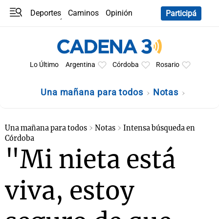
Deportes
Caminos
Opinión
Participá
Programas
Últimas coberturas
Últimas 24 h
En YouTube
Clima
Horóscopo
Lo Último
Argentina
Córdoba
Rosario
Una mañana para todos
Notas
Una mañana para todos
Notas
Intensa búsqueda en
Córdoba
"Mi nieta está
viva, estoy