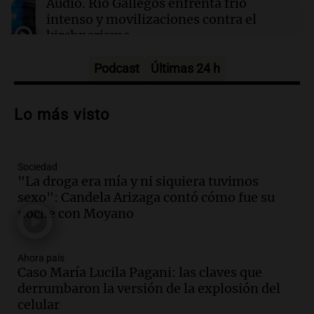
Audio.
Río Gallegos enfrenta frío
intenso y movilizaciones contra el
kirchnerismo
Panorama Federal
Episodios
Podcast
Últimas 24 h
Audio.
Debate en el Senado sobre
propiedad privada y cuestionamientos a
Lo más visto
la soberanía digital en Argentina
Panorama Federal
Episodios
Sociedad
Audio.
Mendoza se prepara para un fin
"La droga era mía y ni siquiera tuvimos
de semana helado y ciudadanos
sexo": Candela Arizaga contó cómo fue su
marchan contra reforma de tierras
noche con Moyano
Panorama Federal
Episodios
Ahora país
Audio.
El "Mono" de Kapanga
Caso María Lucila Pagani: las claves que
adelantó su show en Rosario.
derrumbaron la versión de la explosión del
Viva la Radio Rosario
celular
Episodios