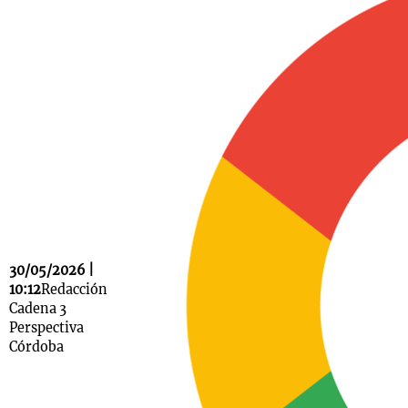
Notas
s
Notas
La Sole en
ial
Mundial 2026
Cadena 3
30/05/2026 |
10:12
Redacción
Cadena 3
Perspectiva
Córdoba