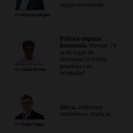
Audio.
Debate en el Senado y protesta
seguir existiendo
en Rosario contra la ley de Propiedad
Por
Marcos Calligaris
Privada.
Viva la Radio Rosario
Episodios
Política esquina
Audio.
Manifestación en Rosario contra
Economía.
Tierras: ¿Y
la ley de Propiedad Privada debatida en
si en lugar de
el Senado.
declamar la Patria
Viva la Radio Rosario
prueban con
Episodios
Por
Adrián Simioni
ocuparla?
Audio.
Luis Juez cuestionó la polémica
por la Ley de Tierras: "Construyeron un
relato mentiroso"
Informados al regreso
Episodios
3x1=4.
Gobernar
también es explicar
Por
Sergio Suppo