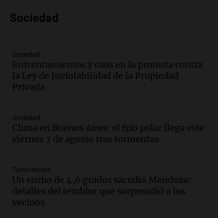
Panorama Federal
Sociedad
Episodios
Audio.
Nicolás Marotta, el cordobés de
Recoleta: “Enfrentar a Boca, sea donde
sea, va a ser lindo”
Sociedad
Enfrentamientos y caos en la protesta contra
La Cadena del Gol
la Ley de Inviolabilidad de la Propiedad
Episodios
Privada
Audio.
Débora Blanca, psicóloga experta
en ludopatía: “Tener el casino en la
mano es muy peligroso”
Sociedad
La Argentina, hoy
Clima en Buenos Aires: el frío polar llega este
Episodios
viernes 7 de agosto tras tormentas
Audio.
Docentes italianos visitaron la
ciudad de Córdoba para interiorizarse
Turno Noche
sobre los parques educativos
Un sismo de 4,6 grados sacudió Mendoza:
Amamos Argentina
detalles del temblor que sorprendió a los
Episodios
vecinos
Audio.
Meteorólogo alertó que El Niño