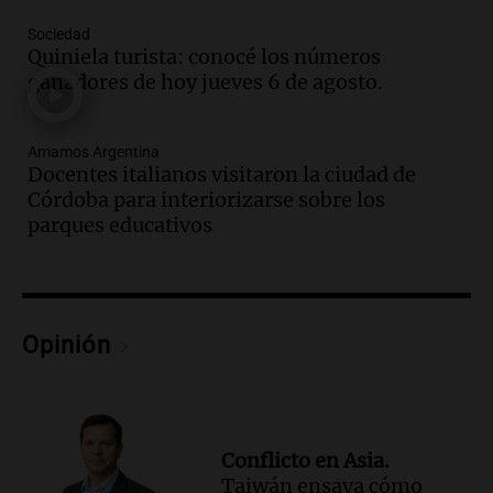
traerá más lluvias y eventos extremos
durante la primavera
Sociedad
Informados al regreso
Quiniela turista: conocé los números
Episodios
ganadores de hoy jueves 6 de agosto.
Audio.
Córdoba sigue trabajando para
restablecer el servicio de electricidad
Amamos Argentina
tras fuertes vientos
Docentes italianos visitaron la ciudad de
Panorama Federal
Córdoba para interiorizarse sobre los
Episodios
parques educativos
Audio.
Según una encuesta, el 80% de
los empresarios del país cree que la
economía mejorará el próximo año
Amamos Argentina
Opinión
Episodios
Audio.
Carolina Losada: "Faltó que el
oficialismo la explique mejor" sobre la
ley de propiedad privada
Informados al regreso
Conflicto en Asia.
Episodios
Taiwán ensaya cómo