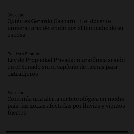
Audio.
Condenan a tres años de prisión
Sociedad
en suspenso a hombre por simular robo
Quién es Gerardo Gasparutti, el docente
de recaudación en San Luis
universitario detenido por el femicidio de su
Panorama Federal
esposa
Episodios
Audio.
Medicina reproductiva, entre la
ayuda por problemas de fertilidad y la
Política y Economía
Ley de Propiedad Privada: maratónica sesión
ostentación de millonarios
en el Senado sin el capítulo de tierras para
Amamos Argentina
extranjeros
Episodios
Audio.
El juicio contra Oscar González
avanza con testimonios clave sobre el
Sociedad
accidente en Villa Dolores
Continúa una alerta meteorológica en medio
Panorama Federal
país: las zonas afectadas por lluvias y vientos
Episodios
fuertes
Audio.
El teatro Real da la bienvenida a
la temporada Rock Real con bandas
tributo todos los jueves