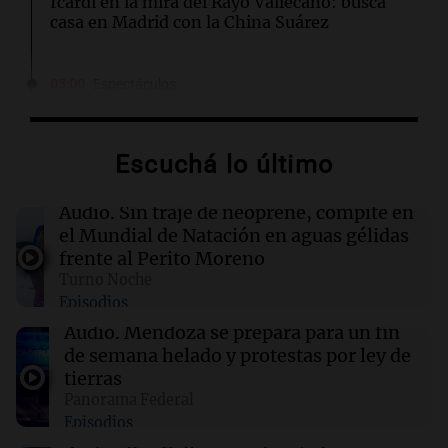
Icardi en la mira del Rayo Vallecano: busca
casa en Madrid con la China Suárez
03:00
Espectáculos
El Rayo Vallecano busca fichar a Icardi y la
China Suárez se muda a Madrid
Escuchá lo último
02:04
Tecnología
Descuentos de hasta $400 en entradas para
Audio.
Sin traje de neoprene, compite en
TechCrunch Disrupt 2026 hasta mañana
el Mundial de Natación en aguas gélidas
frente al Perito Moreno
Turno Noche
02:03
Tecnología
Episodios
Vogue World se trasladará a San Francisco: un
guiño a la fusión entre tecnología y moda
Audio.
Mendoza se prepara para un fin
de semana helado y protestas por ley de
tierras
01:59
Mundo
Panorama Federal
Laura Galván brilla en los Centroamericanos y
Episodios
México establece nuevo récord de oros