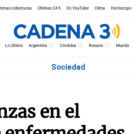
ltimas coberturas
Últimas 24 h
En YouTube
Clima
Horóscopo
Lo Último
Argentina
Córdoba
Rosario
Mundo
Sociedad
zas en el
e enfermedades