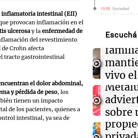
Audio.
10:55
Sociedad
inflamatoria intestinal (EII)
Estudio revela 
cuidado infantil
años d
que provocan inflamación en el
Argentina
tis ulcerosa
y la
enfermedad de
Audio.
Escuchá 
2141,
 inflamación del revestimiento
10:52
Siempre Junto
trabaj
famili
d de Crohn afecta
A 13 años de Sal
mantienen vivo
l tracto gastrointestinal
de la 
manti
memoria y justi
Obrer
vivo e
10:47
Sociedad
encuentran el dolor abdominal,
Quién era la m
Audio.
Metalú
de me
su esposo que q
rema y pérdida de peso
, los
ataque con la e
Senado
advier
justici
ambién tienen un impacto
celular
proyec
tal de los pacientes, quienes a
sobre 
Noticias Ro
Episodios
trol intestinal, ya sea de
10:46
Deportes
Audio.
propi
de emp
River Plate con
Thiago Almada y
la caus
privad
la indu
Santiago Lenci