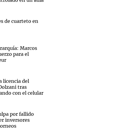
ntrolado en un aula
s de cuarteto en
erarquía: Marcos
uerzo para el
eur
 licencia del
Dolzani tras
ndo con el celular
lpa por fallido
er inversores
torneos