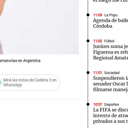
el fuego fue co
11:03
La Popu
Agenda de baile
Córdoba
11:02
Fútbol
Juniors suma j
Figueroa es ref
Regional Amat
amatorias en Argentina
11:01
Sociedad
Suspendieron la
Mirá las notas de Cadena 3 en
senador Oscar 
WhatsApp
filmarse maneja
10:57
Deportes
La FIFA se discu
intento de atra
privados a sus 