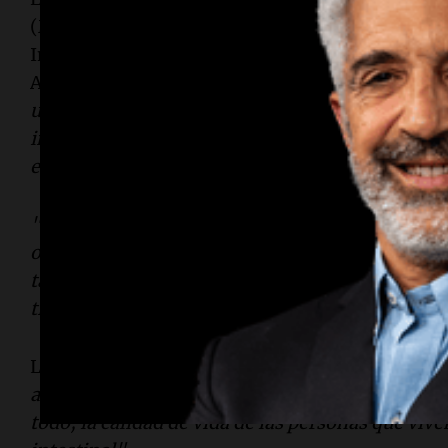
(M.N. 113.926), gastroenteróloga y coordinado
Inflamatoria Intestinal del Instituto de Enferm
Alemán de Buenos Aires, comentó sobre esta n
un avance significativo en el tratamiento de la
intestinal al actuar de manera selectiva sobre la
en el proceso inflamatorio crónico".
"Existen terapias dirigidas a esta vía, pero la 
opciones disponibles dentro de esta clase, lo cu
tan heterogénea donde no todos los pacientes r
tratamientos"
, agregó la experta.
La Dra. González también expresó que esta ter
alternativa que puede contribuir a mejorar el c
todo, la calidad de vida de las personas que vi