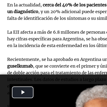
En la actualidad,
cerca del 40% de los pacientes
un diagnóstico
, y un 20% adicional puede esper
falta de identificación de los síntomas o su simi
La EII afecta a más de 6.8 millones de personas
hay cifras específicas para Argentina, se ha o
en la incidencia de esta enfermedad en los últi
Recientemente, se ha aprobado en Argentina un
guselkumab
, que se convierte en el primer y ún
de doble acción para el tratamiento de las enf
intestinales. Los datos de estudios a largo plazo
endoscópica sostenida en casos de colitis ulcer
Play
años, según el estudio QUASAR.
Video
En conversación con la
Agencia Noticias Argent