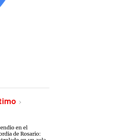
ltimo
cendio en el
ordia de Rosario: