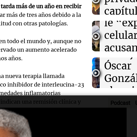
 tarda más de un año en recibir
mujer 
capítu
metalú
Audio.
ar más de tres años debido a la
le “ex
tierra
Panorama F
litud con otras patologías.
Contin
Episodios
celula
las 14
declar
 en todo el mundo y, aunque no
acusan
Panorama F
bservado un aumento acelerado
en el j
Episodios
Audio.
marid
mos años.
Óscar
enfren
matarl
Gonzál
a nueva terapia llamada
fuerte
Juntos
ico inhibidor de interleucina-23
el acc
Episodios
Audio.
ermedades inflamatorias
que af
las alt
 indican una remisión clínica y
Podcast
Sancti
divers
osa durante un periodo de tres
cumbr
Audio.
Lawye
activi
Panorama F
Embaj
Javier
locale
Episodios
inas
, la Dra.
Raquel González