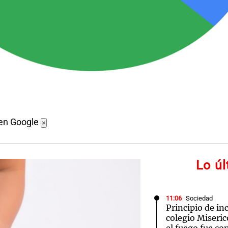
 en Google
×
Lo ú
11:06
Sociedad
Principio de in
colegio Miseric