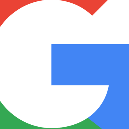
Notas
Notas
No
e en Cadena 3
El huracán de Arequito
Cadena 3 en