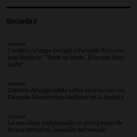
con nuevas declaraciones de testigos
sobre el accidente
Panorama Federal
Sociedad
Episodios
Audio.
El viento complica el combate
del incendio forestal en Villa Yacanto
Sociedad
Ahora país
Candela Arizaga desligó a Facundo Moyano
Episodios
tras declarar: "Tuve un brote, él no me hizo
nada"
Audio.
Las claves del giro en la causa de
la mujer quemada en la E-53: por qué
detuvieron a su esposo
Sociedad
Ahora país
Candela Arizaga habla sobre su relación con
Episodios
Facundo Moyano tras declarar en la justicia
Audio.
Ulpiano Suárez se lanza como
candidato a gobernador de Mendoza
Sociedad
para 2027
La senadora embarazada no podrá votar de
Panorama Federal
forma virtual en la sesión del Senado
Episodios