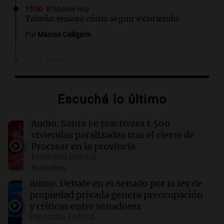
15:50
El Mundo Hoy
Taiwán ensaya cómo seguir existiendo
Por
Marcos Calligaris
15:42
Sociedad
La senadora embarazada no podrá votar de
forma virtual en la sesión del Senado
Escuchá lo último
15:41
3x1:4
Gobernar también es explicar
Audio.
Santa Fe reactivará 1.500
viviendas paralizadas tras el cierre de
Por
Sergio Suppo
Procrear en la provincia
Panorama Federal
15:37
Mundo
Episodios
Dos detenidos tras tiroteo en el consulado de
EE. U. en Toronto
Audio.
Debate en el Senado por la ley de
propiedad privada genera preocupación
y críticas entre senadores
15:36
Mundo
Panorama Federal
Coco Gauff se pronuncia sobre pruebas