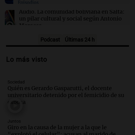
Episodios
genéticas en la WTA y la comunidad trans
Audio.
La comunidad boliviana en Salta:
un pilar cultural y social según Antonio
Marocco
Panorama Federal
Episodios
Podcast
Últimas 24 h
Audio.
Ordenan el reintegro de dos
niños a Córdoba tras disputa de
Lo más visto
custodia en Salta
Panorama Federal
Episodios
Sociedad
Audio.
Inviolabilidad de la propiedad
Quién es Gerardo Gasparutti, el docente
privada: el ruido que tapa cosas
universitario detenido por el femicidio de su
importantes
esposa
Editorial
Episodios
Audio.
Lanzaron una campaña para que
Juntos
niños con cáncer reciban regalos por el
Giro en la causa de la mujer a la que le
día del niño.
“explotó el celular”: acusan al marido de