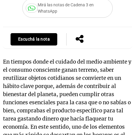
Mirá las notas de Cadena 3 en
WhatsApp
Notas
s
Notas
La Sole en
Escuchá la nota
ial
Mundial 2026
Cadena 3
En tiempos donde el cuidado del medio ambiente y
el consumo consciente ganan terreno, saber
reutilizar objetos cotidianos se convierte en un
hábito clave porque, además de contribuir al
bienestar del planeta, pueden cumplir otras
funciones esenciales para la casa que o no sabías o
bien, comprabas el producto específico para tal
tarea gastando dinero que hacía flaquear tu
economía. En este sentido, uno de los elementos