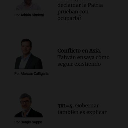
declamar la Patria
Episodios
prueban con
Audio.
Fuertes vientos afectan a Tafí del
Por
Adrián Simioni
ocuparla?
Valle con ráfagas de hasta 90 km/h y
causan daños
Panorama Federal
Episodios
Audio.
Tierras: ¿Y si en lugar de
Conflicto en Asia.
declamar la Patria prueban con
Taiwán ensaya cómo
ocuparla? | Por Adrián Simioni
seguir existiendo
Política esquina Economía
Episodios
Por
Marcos Calligaris
Audio.
Fuego en Córdoba: bomberos
combaten un incendio forestal en Villa
Yacanto
Ahora país
3x1=4.
Gobernar
Episodios
también es explicar
Por
Sergio Suppo