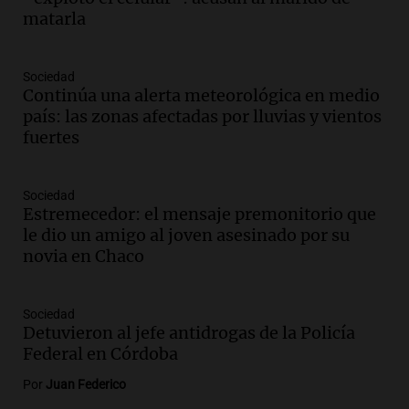
La Argentina Posible
matarla
Episodios
Audio.
Ganó una beca en la secundaria,
Sociedad
se mudó a Córdoba y hoy lleva la
Continúa una alerta meteorológica en medio
bandera de la universidad
país: las zonas afectadas por lluvias y vientos
La Argentina Posible
fuertes
Episodios
Audio.
El 80% de los ejecutivos espera
una mejora económica, pero modera
Sociedad
Estremecedor: el mensaje premonitorio que
sus expectativas
le dio un amigo al joven asesinado por su
Ahora país
novia en Chaco
Episodios
Audio.
Walter Mazzanti en Cadena 3
Rosario: "Vamos a estar entre los
Sociedad
primeros ocho"
Detuvieron al jefe antidrogas de la Policía
Deportes Rosario
Federal en Córdoba
Episodios
Por
Juan Federico
Audio.
Avanza el juicio a Oscar González