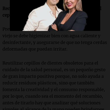
Recomendaciones antes de brindar nuevo uso al
cepillo de dientes
Previo contacto con la piel, el cepillo de dientes
viejo se debe higienizar bien con agua caliente y
desinfectante, y asegurarse de que no tenga cerdas
deformadas que puedan irritar.
Reutilizar cepillos de dientes obsoletos para el
cuidado de la salud personal, es un pequeño gesto
de gran impacto positivo porque, no solo ayuda a
reducir residuos plásticos, sino que también
fomenta la creatividad y el consumo responsable,
por lo que, cuando sea el momento del recambio,
antes de tirarlo hay que analizar qué soluciones
simples al alcance de la mano pueden brindarnos.