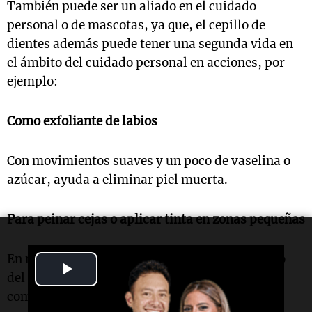
También puede ser un aliado en el cuidado
personal o de mascotas, ya que, el cepillo de
dientes además puede tener una segunda vida en
el ámbito del cuidado personal en acciones, por
ejemplo:
Como exfoliante de labios
Con movimientos suaves y un poco de vaselina o
azúcar, ayuda a eliminar piel muerta.
Para peinar cejas o aplicar tinta en zonas pequeñas
En mascotas, sirve para limpiar las patas luego
Play
del paseo o peinar el pelaje en zonas pequeñas
Video
como orejas o cola.