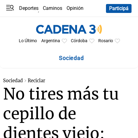
Deportes
Caminos
Opinión
Participá
Programas
Últimas coberturas
Últimas 24 h
En YouTube
Clima
Horóscopo
Lo Último
Argentina
Córdoba
Rosario
Sociedad
Sociedad
Reciclar
No tires más tu
cepillo de
dientes viejo: