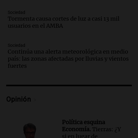
Audio.
Críticas a autoridades por cierre
del paso internacional por intenso
Sociedad
temporal de nieve en la alta montaña
Tormenta causa cortes de luz a casi 13 mil
usuarios en el AMBA
Panorama Federal
Episodios
Audio.
Tucumán: Consejo Deliberante
Sociedad
busca esclarecer el estado de edificios en
Continúa una alerta meteorológica en medio
la ciudad tras la tragedia
país: las zonas afectadas por lluvias y vientos
Panorama Federal
fuertes
Episodios
Audio.
Consejo Deliberante de San
Miguel de Tucumán pide informe tras
explosión en edificio de Montiagudo
Opinión
Panorama Federal
Episodios
Audio.
Cuatro policías imputados por
Política esquina
arrestar y agredir a una niña de 13 años
Economía.
Tierras: ¿Y
en Tucumán
si en lugar de
Panorama Federal