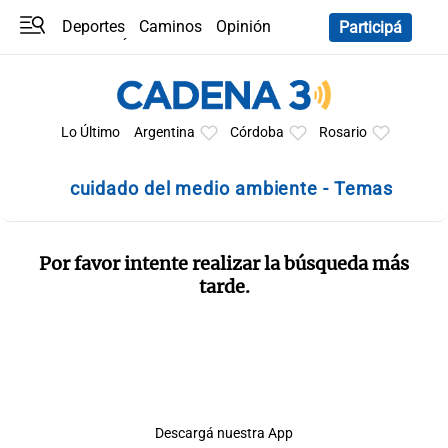
Deportes
Caminos
Opinión
Participá
Programas
Últimas coberturas
Últimas 24 h
En YouTube
Clima
Horóscopo
Lo Último
Argentina
Córdoba
Rosario
cuidado del medio ambiente - Temas
Por favor intente realizar la búsqueda más
tarde.
Descargá nuestra App