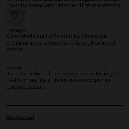
y actividades destacadas
país: las zonas afectadas por lluvias y vientos
Panorama Federal
fuertes
Episodios
Audio.
Detienen en Salta a abogado que
violó libertad condicional al ir al
Ahora país
Caso María Lucila Pagani: las claves que
Mundial de Atlanta
derrumbaron la versión de la explosión del
Panorama Federal
celular
Episodios
Audio.
La UNC entregó más bicicletas a
estudiantes y proyecta duplicar el
Sociedad
programa de movilidad sustentable
Estremecedor: el mensaje premonitorio que
Viva la Radio
le dio un amigo al joven asesinado por su
Episodios
novia en Chaco
Audio.
Expertos advierten sobre posible
nevada en Mendoza este fin de semana
tras condiciones invernales
Panorama Federal
Sociedad
Episodios
Audio.
Padres presentes, pero