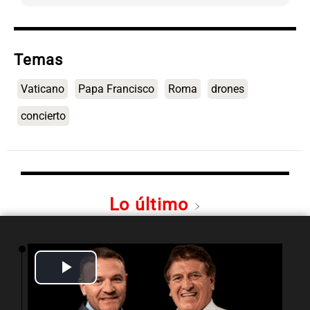
Temas
Vaticano
Papa Francisco
Roma
drones
concierto
Lo último
20:08
Sociedad
León XIV en Córdoba: el papa, los aviones de
Play
guerra y una cruenta batalla olvidada
Video