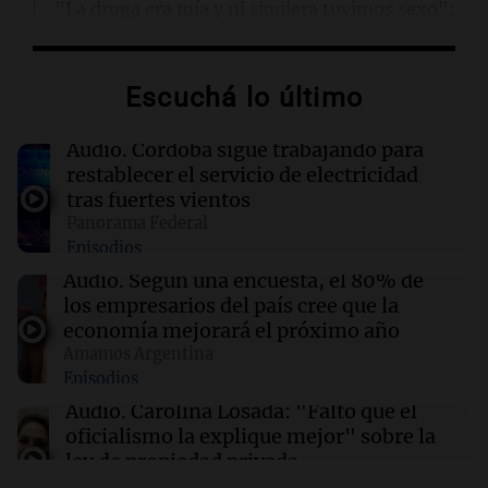
"La droga era mía y ni siquiera tuvimos sexo":
Candela Arizaga contó cómo fue su noche con
Moyano
Escuchá lo último
19:46
Sociedad
Incidentes frente al Congreso: tres detenidos
Audio.
Córdoba sigue trabajando para
y dos heridos tras la marcha
restablecer el servicio de electricidad
tras fuertes vientos
Panorama Federal
19:41
Política y Economía
Episodios
Fito Páez y Lali marcharon en Bariloche y
Buenos Aires contra la extranjerización de
Audio.
Según una encuesta, el 80% de
tierras
los empresarios del país cree que la
economía mejorará el próximo año
Amamos Argentina
19:39
Mundo
Episodios
Aumentan los casos de náuseas entre
consumidores crónicos de marihuana en EE.
Audio.
Carolina Losada: "Faltó que el
UU.
oficialismo la explique mejor" sobre la
ley de propiedad privada
Informados al regreso