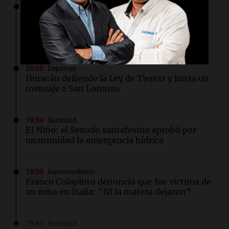
20:06
Sociedad
Accidente en Mar del Plata: una camioneta
descontrolada chocó en Playa Chica por el
viento
20:00
Deportes
Huracán defiende la Ley de Tierras y lanza un
mensaje a San Lorenzo
19:59
Sociedad
El Niño: el Senado santafesino aprobó por
unanimidad la emergencia hídrica
19:59
Automovilismo
Franco Colapinto denunció que fue víctima de
un robo en Italia: "Ni la matera dejaron"
19:49
Sociedad