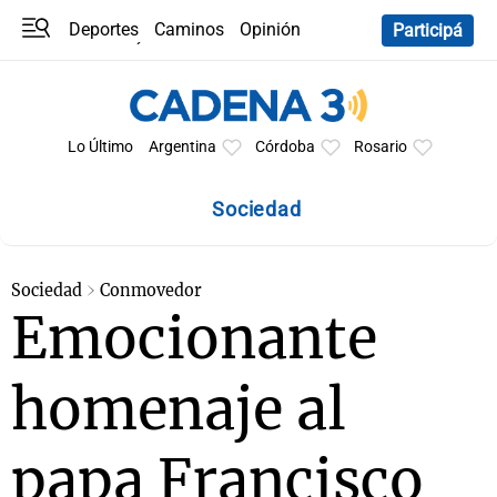
Deportes
Caminos
Opinión
Participá
Programas
Últimas coberturas
Últimas 24 h
En YouTube
Clima
Horóscopo
Lo Último
Argentina
Córdoba
Rosario
Sociedad
Sociedad
Conmovedor
Emocionante
homenaje al
papa Francisco