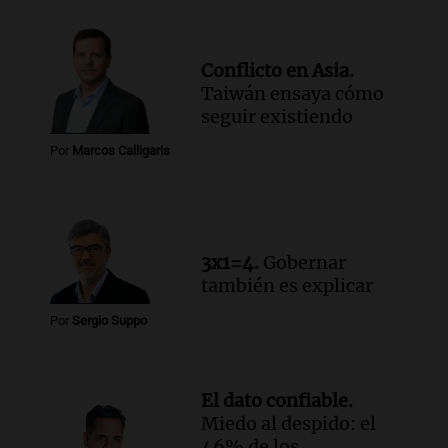
Panorama Federal
Episodios
Audio.
Santa Fe reactivará 1.500
Conflicto en Asia.
viviendas paralizadas tras el cierre de
Taiwán ensaya cómo
Procrear en la provincia
seguir existiendo
Panorama Federal
Episodios
Por
Marcos Calligaris
Audio.
Debate en el Senado por la ley de
propiedad privada genera preocupación
y críticas entre senadores
Panorama Federal
3x1=4.
Gobernar
Episodios
también es explicar
Por
Sergio Suppo
El dato confiable.
Miedo al despido: el
46% de los