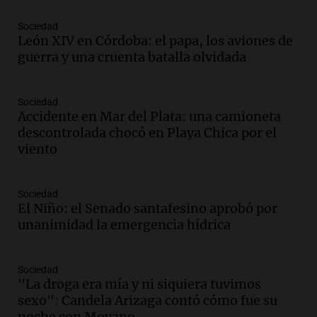
distraídos: ¿Qué pasa con un niño
cuando el padre mira mucho el teléfono?
Sociedad
León XIV en Córdoba: el papa, los aviones de
Educar entre todos
guerra y una cruenta batalla olvidada
Episodios
Audio.
Presentan el innovador Parque
Tecnológico en Villa María con dos
Sociedad
edificios icónicos
Accidente en Mar del Plata: una camioneta
Panorama Federal
descontrolada chocó en Playa Chica por el
Episodios
viento
Audio.
Polémica en el fútbol argentino:
árbitros bajo la lupa tras fallos
Sociedad
controvertidos
El Niño: el Senado santafesino aprobó por
Panorama Federal
unanimidad la emergencia hídrica
Episodios
Audio.
El kirchnerismo no logra apoyo
para modificar proyecto de propiedad
Sociedad
privada en el Senado Nacional
"La droga era mía y ni siquiera tuvimos
Panorama Federal
sexo": Candela Arizaga contó cómo fue su
Episodios
noche con Moyano