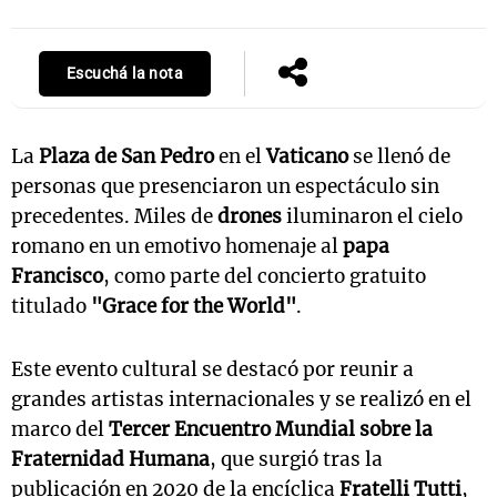
Escuchá la nota
Notas
s
Notas
La Sole en
La
Plaza de San Pedro
en el
Vaticano
se llenó de
ial
Mundial 2026
Cadena 3
personas que presenciaron un espectáculo sin
precedentes. Miles de
drones
iluminaron el cielo
romano en un emotivo homenaje al
papa
Francisco
, como parte del concierto gratuito
titulado
"Grace for the World"
.
Este evento cultural se destacó por reunir a
grandes artistas internacionales y se realizó en el
marco del
Tercer Encuentro Mundial sobre la
Fraternidad Humana
, que surgió tras la
publicación en 2020 de la encíclica
Fratelli Tutti
,