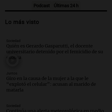
Episodios
Podcast
Últimas 24 h
Audio.
Debate en el Senado y protesta
en Rosario contra la ley de Propiedad
Lo más visto
Privada.
Viva la Radio Rosario
Episodios
Sociedad
Audio.
Manifestación en Rosario contra
Quién es Gerardo Gasparutti, el docente
la ley de Propiedad Privada debatida en
universitario detenido por el femicidio de su
el Senado.
esposa
Viva la Radio Rosario
Episodios
Audio.
Luis Juez cuestionó la polémica
Juntos
por la Ley de Tierras: "Construyeron un
Giro en la causa de la mujer a la que le
relato mentiroso"
“explotó el celular”: acusan al marido de
Informados al regreso
matarla
Episodios
Audio.
La Boulaille se prepara para su
Sociedad
gran expo, con concurso de panificados
Continúa una alerta meteorológica en medio