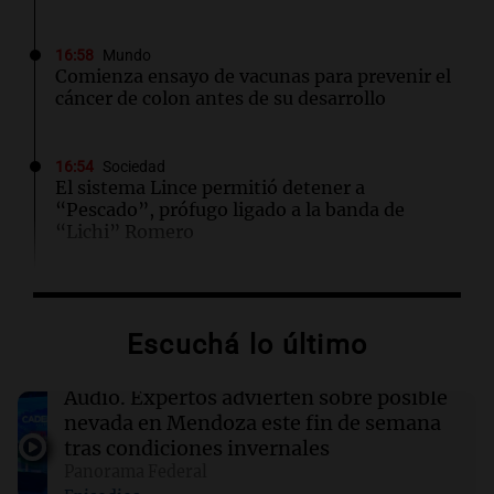
16:58
Mundo
Comienza ensayo de vacunas para prevenir el
cáncer de colon antes de su desarrollo
16:54
Sociedad
El sistema Lince permitió detener a
“Pescado”, prófugo ligado a la banda de
“Lichi” Romero
16:53
Mundo
El impacto del calor extremo en la vida diaria
Escuchá lo último
de los estadounidenses, según reciente
encuesta
Audio.
Expertos advierten sobre posible
nevada en Mendoza este fin de semana
16:52
Espectáculos
tras condiciones invernales
Zulma Lobato fue hallada en situación de calle
Panorama Federal
en Paraná y quedó bajo asistencia municipal