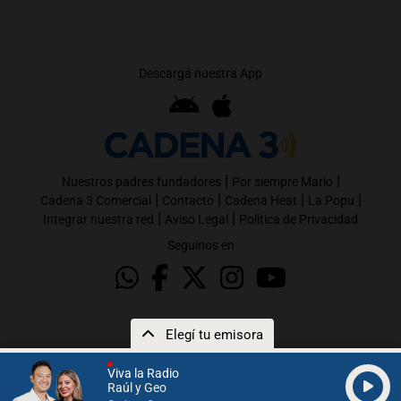
Descargá nuestra App
|
|
Nuestros padres fundadores
Por siempre Mario
|
|
|
|
Cadena 3 Comercial
Contacto
Cadena Heat
La Popu
|
|
Integrar nuestra red
Aviso Legal
Política de Privacidad
Seguinos en
Elegí tu emisora
Viva la Radio
Raúl y Geo