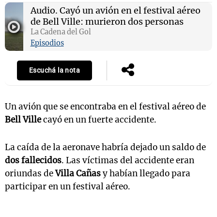
Audio.
Cayó un avión en el festival aéreo
de Bell Ville: murieron dos personas
La Cadena del Gol
Notas
Episodios
s
Notas
La Sole en
Escuchá la nota
ial
Mundial 2026
Cadena 3
Un avión que se encontraba en el festival aéreo de
Bell Ville
cayó en un fuerte accidente.
La caída de la aeronave habría dejado un saldo de
dos fallecidos
. Las víctimas del accidente eran
oriundas de
Villa Cañas
y habían llegado para
participar en un festival aéreo.