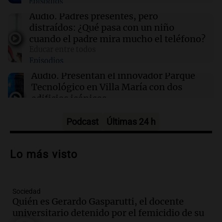
Episodios
Audio.
Padres presentes, pero
16:50
Mundo
distraídos: ¿Qué pasa con un niño
Voepass enfrenta acusaciones tras el trágico
cuando el padre mira mucho el teléfono?
accidente aéreo en Brasil que dejó 62 muertos
Educar entre todos
Episodios
16:50
Mundo
Audio.
Presentan el innovador Parque
Interrupciones en la venta de aguacates
Tecnológico en Villa María con dos
mexicanos a EE. UU.: causas y consecuencias
edificios icónicos
Panorama Federal
Episodios
Podcast
Últimas 24 h
Audio.
Polémica en el fútbol argentino:
árbitros bajo la lupa tras fallos
Lo más visto
controvertidos
Panorama Federal
Episodios
Sociedad
Audio.
El kirchnerismo no logra apoyo
Quién es Gerardo Gasparutti, el docente
para modificar proyecto de propiedad
universitario detenido por el femicidio de su
privada en el Senado Nacional