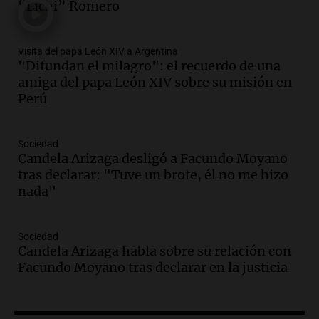
Audio.
Ordenan el reintegro de dos
“Lichi” Romero
niños a Córdoba tras disputa de
custodia en Salta
Visita del papa León XIV a Argentina
Panorama Federal
"Difundan el milagro": el recuerdo de una
Episodios
amiga del papa León XIV sobre su misión en
Audio.
Inviolabilidad de la propiedad
Perú
privada: el ruido que tapa cosas
importantes
Editorial
Sociedad
Episodios
Candela Arizaga desligó a Facundo Moyano
tras declarar: "Tuve un brote, él no me hizo
Audio.
Lanzaron una campaña para que
nada"
niños con cáncer reciban regalos por el
día del niño.
La Argentina Posible
Sociedad
Episodios
Candela Arizaga habla sobre su relación con
Audio.
Ganó una beca en la secundaria,
Facundo Moyano tras declarar en la justicia
se mudó a Córdoba y hoy lleva la
bandera de la universidad
La Argentina Posible