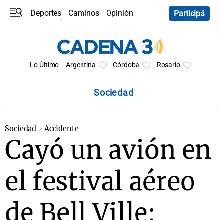
Deportes
Caminos
Opinión
Participá
Programas
Últimas coberturas
Últimas 24 h
En YouTube
Clima
Horóscopo
Lo Último
Argentina
Córdoba
Rosario
Sociedad
Sociedad
Accidente
Cayó un avión en
el festival aéreo
de Bell Ville: