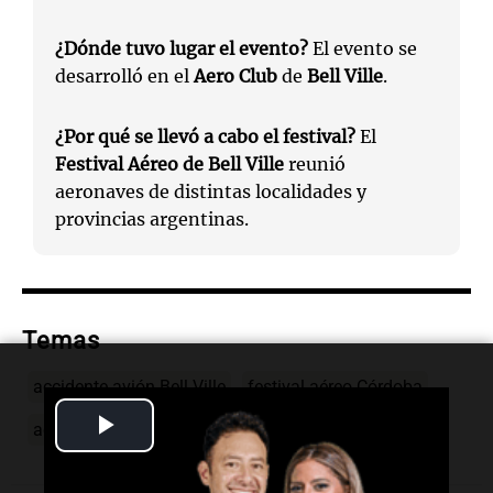
¿Dónde tuvo lugar el evento?
El evento se
desarrolló en el
Aero Club
de
Bell Ville
.
¿Por qué se llevó a cabo el festival?
El
Festival Aéreo de Bell Ville
reunió
aeronaves de distintas localidades y
provincias argentinas.
Temas
accidente avión Bell Ville
festival aéreo Córdoba
Play
acrobacias aeronaves
saldo fallecidos accidente
Video