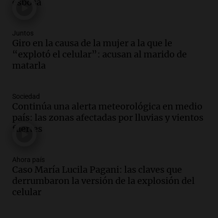
esposa
Panorama Federal
Episodios
Audio.
Estados Unidos advierte sobre
Juntos
contrato entre cooperativa argentina y
Giro en la causa de la mujer a la que le
Huawei en Neuquén
“explotó el celular”: acusan al marido de
Panorama Federal
matarla
Episodios
Audio.
El vicegobernador de Salta resalta
Sociedad
la presencia de 70.000 bolivianos en la
Continúa una alerta meteorológica en medio
provincia y su integración
país: las zonas afectadas por lluvias y vientos
Panorama Federal
fuertes
Episodios
Audio.
La amiga del Papa León XIV
recordó su paso por Perú: "Nos decía
Ahora país
Caso María Lucila Pagani: las claves que
siempre: ''Difundan el milagro''"
derrumbaron la versión de la explosión del
Viva la Radio
celular
Episodios
Audio.
Santa Fe, segunda provincia con
más femicidios del país, según informe