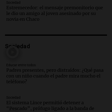
Sociedad
de Casa del Encuentro
Estremecedor: el mensaje premonitorio que
Panorama Federal
le dio un amigo al joven asesinado por su
Episodios
novia en Chaco
Audio.
Santa Fe reactivará 1.500
viviendas paralizadas tras el cierre de
Procrear en la provincia
Panorama Federal
Sociedad
Episodios
Audio.
Debate en el Senado por la ley de
propiedad privada genera preocupación
y críticas entre senadores
Educar entre todos
Padres presentes, pero distraídos: ¿Qué pasa
Panorama Federal
con un niño cuando el padre mira mucho el
Episodios
teléfono?
Audio.
La comunidad boliviana en Salta:
un pilar cultural y social según Antonio
Marocco
Sociedad
Panorama Federal
El sistema Lince permitió detener a
Episodios
“Pescado”, prófugo ligado a la banda de