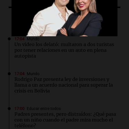
Lo último
17:04
Mundo
Un video los delató: multaron a dos turistas
por tener relaciones en un auto en plena
autopista
17:04
Mundo
Rodrigo Paz presenta ley de inversiones y
llama a un acuerdo nacional para superar la
crisis en Bolivia
17:00
Educar entre todos
Padres presentes, pero distraídos: ¿Qué pasa
con un niño cuando el padre mira mucho el
teléfono?