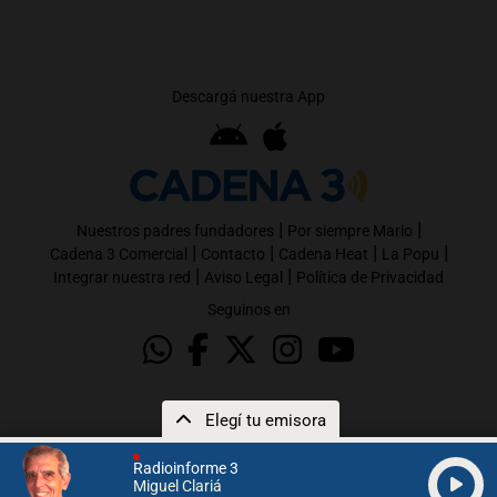
Descargá nuestra App
|
|
Nuestros padres fundadores
Por siempre Mario
|
|
|
|
Cadena 3 Comercial
Contacto
Cadena Heat
La Popu
|
|
Integrar nuestra red
Aviso Legal
Política de Privacidad
Seguinos en
Elegí tu emisora
Radioinforme 3
Miguel Clariá