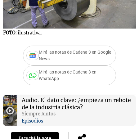
Notas
FOTO:
ilustrativa.
s
Notas
La Sole en
ial
Mundial 2026
Cadena 3
Mirá las notas de Cadena 3 en Google
News
Mirá las notas de Cadena 3 en
WhatsApp
Audio.
El dato clave: ¿empieza un rebote
de la industria clásica?
Siempre Juntos
Episodios
Escuchá la nota