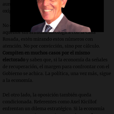
aunque sea incipiente— puede convertirse en
oxígeno.
No es casual que varios gobernadores, incluso
aquellos sin afinidad ideológica con la Casa
Rosada, estén mirando estos números con
atención. No por convicción, sino por cálculo.
Compiten en muchos casos por el mismo
electorado
y saben que, si la economía da señales
de recuperación, el margen para confrontar con el
Gobierno se achica. La política, una vez más, sigue
a la economía.
Del otro lado, la oposición también queda
condicionada. Referentes como Axel Kicillof
enfrentan un dilema estratégico. Si la economía