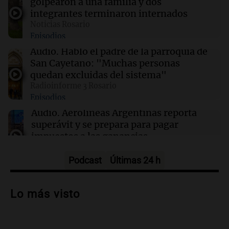
golpearon a una familia y dos
integrantes terminaron internados
Noticias Rosario
07:37
Radioinforme 3 Rosario
Episodios
Rosario licita un nuevo polo comercial y un
muelle para transformar el frente costero de
Audio.
Habló el padre de la parroquia de
La Florida
San Cayetano: "Muchas personas
quedan excluidas del sistema"
Radioinforme 3 Rosario
07:35
Deportes
Episodios
Boca implementa tecnología térmica para
recuperar el campo de juego de La Bombonera
Audio.
Aerolíneas Argentinas reporta
superávit y se prepara para pagar
impuestos a las ganancias
Noticias
Episodios
Podcast
Últimas 24 h
Audio.
Candidaturas políticas en juego:
Santilli y Bullrich frente a nuevos
Lo más visto
desafíos en Buenos Aires
Noticias
Episodios