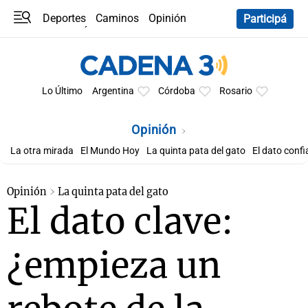
Deportes
Caminos
Opinión
Participá
Programas
Últimas coberturas
Últimas 24 h
En YouTube
Clima
Horóscopo
Lo Último
Argentina
Córdoba
Rosario
Opinión
La otra mirada
El Mundo Hoy
La quinta pata del gato
El dato confi
Opinión
La quinta pata del gato
El dato clave:
¿empieza un