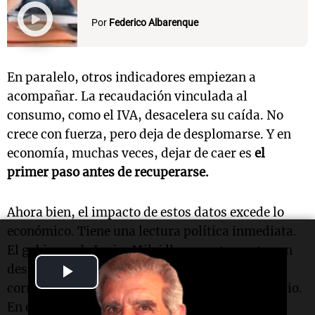
Por
Federico Albarenque
En paralelo, otros indicadores empiezan a
acompañar. La recaudación vinculada al
consumo, como el IVA, desacelera su caída. No
crece con fuerza, pero deja de desplomarse. Y en
economía, muchas veces, dejar de caer es
el
primer paso antes de recuperarse.
Ahora bien, el impacto de estos datos excede lo
económico. Tiene una lectura política inmediata.
El gobierno de Javier Milei llega a este punto con
Play
desgaste: tensiones políticas, denuncias de
corrupción y una economía que no muestra alivio.
Video
En ese contexto, cualquier señal de mejora —