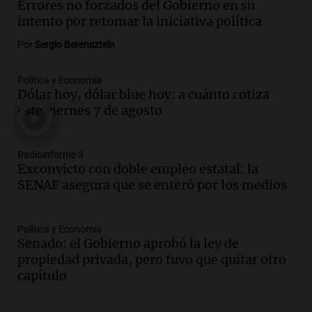
a un ladrón
Errores no forzados del Gobierno en su
Panorama Federal
intento por retomar la iniciativa política
Episodios
Por
Sergio Berensztein
Audio.
Bariloche enfrenta nevadas y
suspenden clases en la mañana por
Política y Economía
alerta amarilla
Dólar hoy, dólar blue hoy: a cuánto cotiza
Panorama Federal
este viernes 7 de agosto
Episodios
Audio.
Ingresó el aire frío y seco a
Córdoba: sol, pero con mínimas bajo
Radioinforme 3
cero
Exconvicto con doble empleo estatal: la
SENAF asegura que se enteró por los medios
Radioinforme 3
Episodios
Audio.
Choque múltiple en
Política y Economía
Panamericana: seis vehículos
Senado: el Gobierno aprobó la ley de
involucrados y cinco heridos
propiedad privada, pero tuvo que quitar otro
Panorama Federal
capítulo
Episodios
Audio.
Carlos Saavedra Paredes: