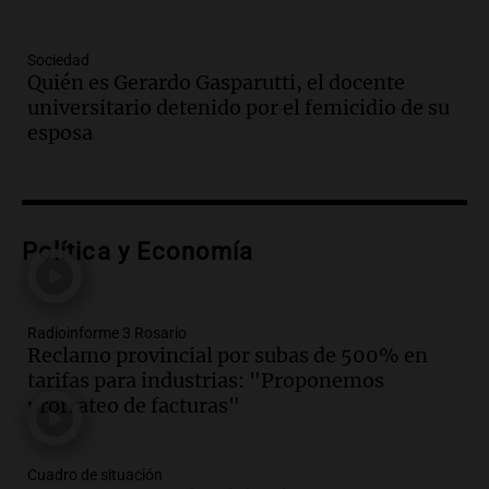
Episodios
Audio.
Claudio Tapia expresa apoyo a la
Sociedad
continuidad de Leonel Scaloni como
Quién es Gerardo Gasparutti, el docente
técnico de la selección argentina
universitario detenido por el femicidio de su
Noticias
esposa
Episodios
Audio.
Comunidades originarias
rechazan ley de inviolabilidad de la
propiedad privada en Salta
Política y Economía
Panorama Federal
Episodios
Audio.
Miles de fieles participan en la
vigilia por San Cayetano en Buenos Aires
Radioinforme 3 Rosario
Reclamo provincial por subas de 500% en
por el Día del Santo
tarifas para industrias: "Proponemos
Noticias
prorrateo de facturas"
Episodios
Audio.
Asaltan a fieles al salir de una
iglesia en Villa Madero, un policía hirió
Cuadro de situación