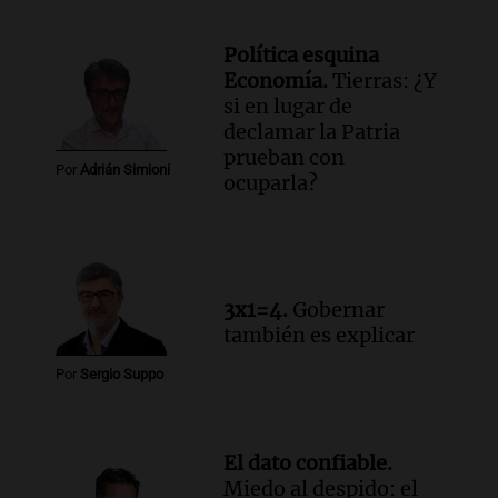
Audio.
Errores no forzados del Gobierno
en su intento por retomar la iniciativa
Política esquina
política
Economía.
Tierras: ¿Y
Cuadro de situación
si en lugar de
Episodios
declamar la Patria
prueban con
Por
Adrián Simioni
ocuparla?
3x1=4.
Gobernar
también es explicar
Por
Sergio Suppo
El dato confiable.
Miedo al despido: el