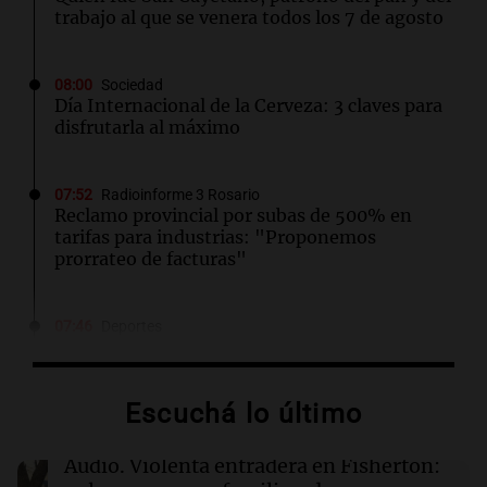
trabajo al que se venera todos los 7 de agosto
08:00
Sociedad
Día Internacional de la Cerveza: 3 claves para
disfrutarla al máximo
07:52
Radioinforme 3 Rosario
Reclamo provincial por subas de 500% en
tarifas para industrias: "Proponemos
prorrateo de facturas"
07:46
Deportes
Tapia defendió el título otorgado a Rosario
Central en 2025: "Fue justo"
Escuchá lo último
07:41
Radioinforme 3
Ingresó el aire frío y seco a Córdoba: sol, pero
Audio.
Violenta entradera en Fisherton:
con mínimas bajo cero