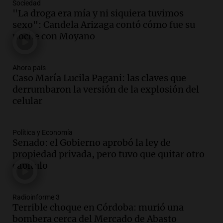
Sociedad
Audio.
Multitudinaria vigilia de San
"La droga era mía y ni siquiera tuvimos
Cayetano en Córdoba con actividades
sexo": Candela Arizaga contó cómo fue su
durante todo el día
noche con Moyano
Noticias
Episodios
Audio.
Juicio por la tragedia de las altas
Ahora país
cumbres: testimonios cruciales y el
Caso María Lucila Pagani: las claves que
escaneo del airbag pendiente
derrumbaron la versión de la explosión del
Noticias
celular
Episodios
Audio.
Reclamo provincial por subas de
Política y Economía
500% en tarifas para industrias:
Senado: el Gobierno aprobó la ley de
"Proponemos prorrateo de facturas"
propiedad privada, pero tuvo que quitar otro
Radioinforme 3 Rosario
capítulo
Episodios
Audio.
Expectativas económicas en
Argentina: inflación y dólar a la vista en
Radioinforme 3
Terrible choque en Córdoba: murió una
el próximo semestre
bombera cerca del Mercado de Abasto
Noticias