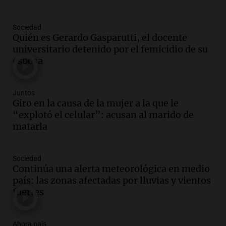
Informados al regreso
Episodios
Sociedad
Audio.
Debate en el Senado y protesta
Quién es Gerardo Gasparutti, el docente
en Rosario contra la ley de Propiedad
universitario detenido por el femicidio de su
Privada.
esposa
Viva la Radio Rosario
Episodios
Audio.
Manifestación en Rosario contra
Juntos
la ley de Propiedad Privada debatida en
Giro en la causa de la mujer a la que le
el Senado.
“explotó el celular”: acusan al marido de
Viva la Radio Rosario
matarla
Episodios
Audio.
Luis Juez cuestionó la polémica
Sociedad
por la Ley de Tierras: "Construyeron un
Continúa una alerta meteorológica en medio
relato mentiroso"
país: las zonas afectadas por lluvias y vientos
Informados al regreso
fuertes
Episodios
Audio.
La Boulaille se prepara para su
gran expo, con concurso de panificados
Ahora país