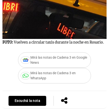
Notas
s
Notas
La Sole en
ial
Mundial 2026
Cadena 3
FOTO:
Vuelven a circular taxis durante la noche en Rosario.
Mirá las notas de Cadena 3 en Google
News
Mirá las notas de Cadena 3 en
WhatsApp
Escuchá la nota