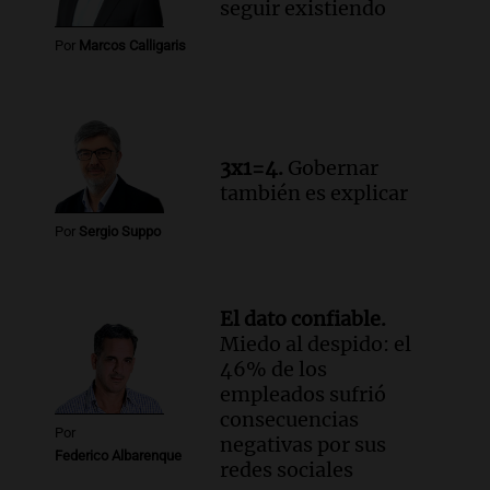
seguir existiendo
Panorama Federal
Episodios
Por
Marcos Calligaris
Audio.
Santa Fe reactivará 1.500
viviendas paralizadas tras el cierre de
Procrear en la provincia
Panorama Federal
3x1=4.
Gobernar
Episodios
también es explicar
Por
Sergio Suppo
El dato confiable.
Miedo al despido: el
46% de los
empleados sufrió
consecuencias
Por
negativas por sus
Federico Albarenque
redes sociales