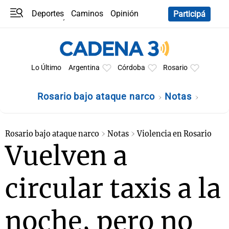
Deportes
Caminos
Opinión
Participá
Programas
Últimas coberturas
Últimas 24 h
En YouTube
Clima
Horóscopo
Lo Último
Argentina
Córdoba
Rosario
Rosario bajo ataque narco
Notas
Rosario bajo ataque narco
Notas
Violencia en Rosario
Vuelven a
circular taxis a la
noche, pero no