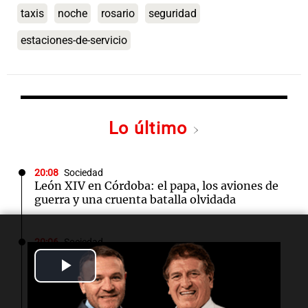
taxis
noche
rosario
seguridad
estaciones-de-servicio
Lo último
20:08
Sociedad
León XIV en Córdoba: el papa, los aviones de
guerra y una cruenta batalla olvidada
20:06
Sociedad
Accidente en Mar del Plata: una camioneta
Play
descontrolada chocó en Playa Chica por el
viento
Video