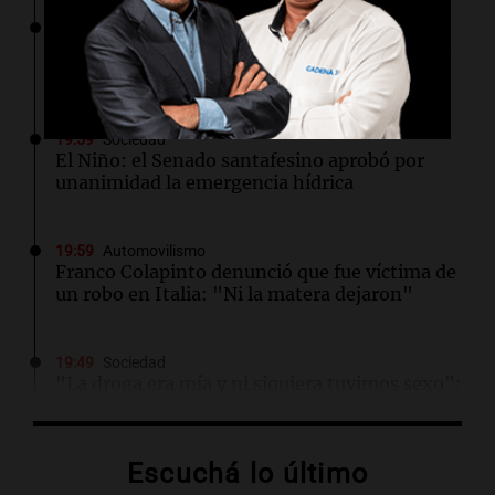
20:00
Deportes
Huracán defiende la Ley de Tierras y lanza un
mensaje a San Lorenzo
19:59
Sociedad
El Niño: el Senado santafesino aprobó por
unanimidad la emergencia hídrica
19:59
Automovilismo
Franco Colapinto denunció que fue víctima de
un robo en Italia: "Ni la matera dejaron"
19:49
Sociedad
"La droga era mía y ni siquiera tuvimos sexo":
Candela Arizaga contó cómo fue su noche con
Moyano
Escuchá lo último