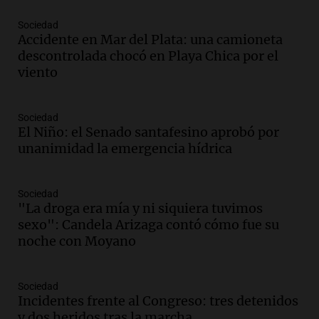
Audio.
Padres presentes, pero
distraídos: ¿Qué pasa con un niño
Sociedad
cuando el padre mira mucho el teléfono?
Accidente en Mar del Plata: una camioneta
Educar entre todos
descontrolada chocó en Playa Chica por el
Episodios
viento
Audio.
Presentan el innovador Parque
Tecnológico en Villa María con dos
Sociedad
edificios icónicos
El Niño: el Senado santafesino aprobó por
Panorama Federal
unanimidad la emergencia hídrica
Episodios
Audio.
Polémica en el fútbol argentino:
árbitros bajo la lupa tras fallos
Sociedad
controvertidos
"La droga era mía y ni siquiera tuvimos
Panorama Federal
sexo": Candela Arizaga contó cómo fue su
Episodios
noche con Moyano
Audio.
El kirchnerismo no logra apoyo
para modificar proyecto de propiedad
Sociedad
privada en el Senado Nacional
Incidentes frente al Congreso: tres detenidos
Panorama Federal
y dos heridos tras la marcha