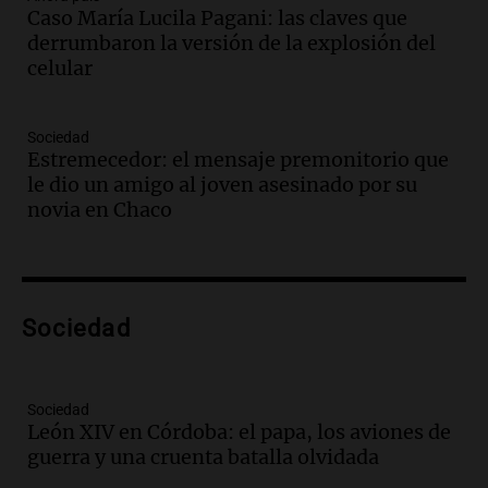
Caso María Lucila Pagani: las claves que
y actividades destacadas
derrumbaron la versión de la explosión del
Panorama Federal
celular
Episodios
Audio.
Detienen en Salta a abogado que
violó libertad condicional al ir al
Sociedad
Mundial de Atlanta
Estremecedor: el mensaje premonitorio que
Panorama Federal
le dio un amigo al joven asesinado por su
Episodios
novia en Chaco
Audio.
La UNC entregó más bicicletas a
estudiantes y proyecta duplicar el
programa de movilidad sustentable
Viva la Radio
Sociedad
Episodios
Audio.
Expertos advierten sobre posible
nevada en Mendoza este fin de semana
tras condiciones invernales
Sociedad
León XIV en Córdoba: el papa, los aviones de
Panorama Federal
guerra y una cruenta batalla olvidada
Episodios