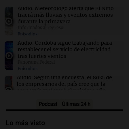
19:46
Sociedad
Incidentes frente al Congreso: tres detenidos
Audio.
Meteorólogo alerta que El Niño
y dos heridos tras la marcha
traerá más lluvias y eventos extremos
durante la primavera
Informados al regreso
19:41
Política y Economía
Episodios
Fito Páez y Lali marcharon en Bariloche y
Buenos Aires contra la extranjerización de
Audio.
Córdoba sigue trabajando para
tierras
restablecer el servicio de electricidad
tras fuertes vientos
Panorama Federal
19:39
Mundo
Episodios
Aumentan los casos de náuseas entre
consumidores crónicos de marihuana en EE.
Audio.
Según una encuesta, el 80% de
UU.
los empresarios del país cree que la
economía mejorará el próximo año
Amamos Argentina
Episodios
Podcast
Últimas 24 h
Audio.
Carolina Losada: "Faltó que el
oficialismo la explique mejor" sobre la
Lo más visto
ley de propiedad privada