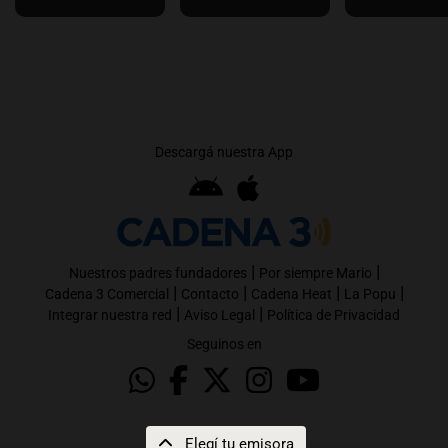
Descargá nuestra App
|
|
Nuestros padres fundadores
Por siempre Mario
|
|
|
|
Cadena 3 Comercial
Contacto
Cadena Heat
La Popu
|
|
Integrar nuestra red
Aviso Legal
Política de Privacidad
Seguinos en
Elegí tu emisora