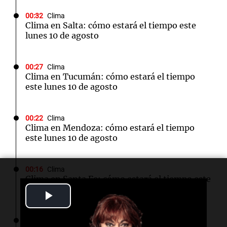
00:32
Clima
Clima en Salta: cómo estará el tiempo este
lunes 10 de agosto
00:27
Clima
Clima en Tucumán: cómo estará el tiempo
este lunes 10 de agosto
00:22
Clima
Clima en Mendoza: cómo estará el tiempo
este lunes 10 de agosto
00:16
Clima
Clima en Santa Fe: cómo estará el tiempo este
lunes 10 de agosto
Play
Video
00:12
Mundo