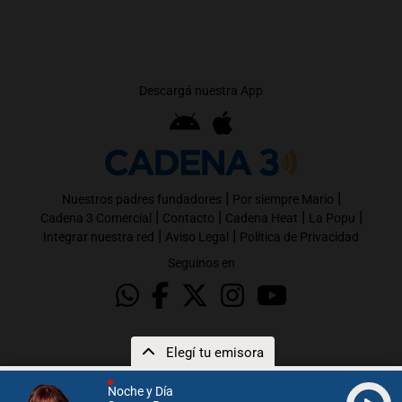
Descargá nuestra App
|
|
Nuestros padres fundadores
Por siempre Mario
|
|
|
|
Cadena 3 Comercial
Contacto
Cadena Heat
La Popu
|
|
Integrar nuestra red
Aviso Legal
Política de Privacidad
Seguinos en
Elegí tu emisora
Noche y Día