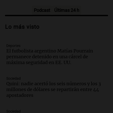
Amamos los Domingos
Episodios
Podcast
Últimas 24 h
Audio.
Patricia Palmer y Mario Pasik
hablaron de su obra en Cadena 3
Lo más visto
Amamos los Domingos
Episodios
Deportes
Audio.
Córdoba espera a León XIV con el
El futbolista argentino Matías Pourrain
recuerdo del paso de Juan Pablo II: "Te
permanece detenido en una cárcel de
traspasaba con la mirada"
máxima seguridad en EE. UU.
Amamos los Domingos
Episodios
Audio.
El observatorio de Bosque Alegre,
Sociedad
un imperdible cordobés para los
Quini: nadie acertó los seis números y los 3
amantes de la astronomía
millones de dólares se repartirán entre 44
Amamos los Domingos
apostadores
Episodios
Audio.
“No entendíamos qué cantaban”:
Sociedad