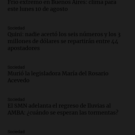
Frío extremo en Buenos Aires: clima para
Audio.
Suspenden descuento en SUBE y
este lunes 10 de agosto
aumentan tarifas del SUBTE en Buenos
Aires desde agosto
Panorama Federal
Sociedad
Episodios
Quini: nadie acertó los seis números y los 3
Audio.
Kicillof critica la desregulación
millones de dólares se repartirán entre 44
financiera y el aumento de la morosidad
apostadores
en Buenos Aires
Panorama Federal
Episodios
Sociedad
Murió la legisladora María del Rosario
Audio.
La UNT evalúa apelación ante la
Acevedo
Corte Suprema tras fallo que aparta a
Pagani como rector
Panorama Federal
Sociedad
Episodios
El SMN adelanta el regreso de lluvias al
Audio.
El cardenal Ángel Rossi advirtió
AMBA: ¿cuándo se esperan las tormentas?
que la justicia social viene siendo
“despreciada y burlada”
Sociedad
Santa Misa