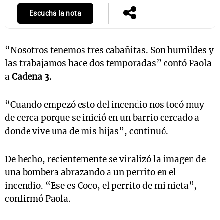
Escuchá la nota
Notas
“Nosotros tenemos tres cabañitas. Son humildes y
s
Notas
las trabajamos hace dos temporadas” contó Paola
La Sole en
ial
Mundial 2026
Cadena 3
a
Cadena 3.
“Cuando empezó esto del incendio nos tocó muy
de cerca porque se inició en un barrio cercado a
donde vive una de mis hijas”, continuó.
De hecho, recientemente se viralizó la imagen de
una bombera abrazando a un perrito en el
incendio. “Ese es Coco, el perrito de mi nieta”,
confirmó Paola.