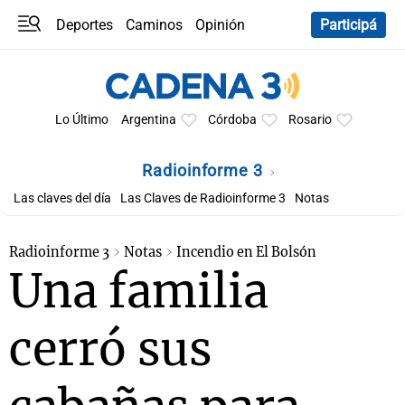
Deportes
Caminos
Opinión
Participá
Programas
Últimas coberturas
Últimas 24 h
En YouTube
Clima
Horóscopo
Lo Último
Argentina
Córdoba
Rosario
Radioinforme 3
Las claves del día
Las Claves de Radioinforme 3
Notas
Radioinforme 3
Notas
Incendio en El Bolsón
Una familia
cerró sus