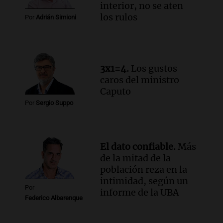
liquidez de 4 billones
interior, no se aten
Panorama Federal
los rulos
Por
Adrián Simioni
Episodios
Audio.
La lección del Titanic y la
humildad en tiempos de tormenta
según San Ignacio de Loyola
3x1=4.
Los gustos
Panorama Federal
caros del ministro
Episodios
Caputo
Audio.
Tormentas y filtraciones: "El
Por
Sergio Suppo
agua entra por donde menos
imaginamos"
Una Mañana para todos Rosario
Episodios
El dato confiable.
Más
de la mitad de la
población reza en la
intimidad, según un
Por
informe de la UBA
Federico Albarenque