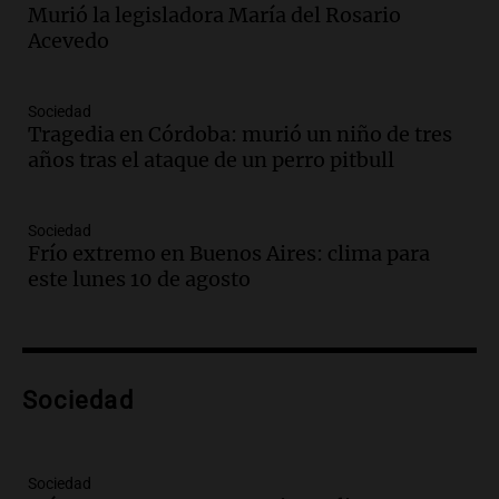
la historia del club de Irlanda
Murió la legisladora María del Rosario
revolucionado por hinchas argentinos
Acevedo
Amamos los Domingos
Episodios
Audio.
Crisis diplomática: el embajador
Sociedad
Tragedia en Córdoba: murió un niño de tres
argentino regresa al país tras conflicto
años tras el ataque de un perro pitbull
con Brasil
Panorama Federal
Episodios
Sociedad
Audio.
Bomberos asisten a senderista
Frío extremo en Buenos Aires: clima para
con fractura de tobillo en refugio Doña
este lunes 10 de agosto
Rosa
Panorama Federal
Episodios
Audio.
Amaycha del Valle avanza en
Sociedad
investigación internacional sobre asma
con nueva tecnología médica
Panorama Federal
Episodios
Sociedad