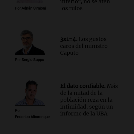
interior, no se aten
Audio.
Estiman que la inflación nacional
los rulos
Por
Adrián Simioni
de julio será menor al 2,9% registrado
en CABA
Una mañana para todos
Episodios
3x1=4.
Los gustos
Audio.
Altas Cumbres: rescataron a una
caros del ministro
cabra que llevaba ocho días atrapada en
Caputo
un precipicio
Por
Sergio Suppo
Una mañana para todos
Episodios
Audio.
Chile planteó mejorar la
conectividad fronteriza, aérea y digital
El dato confiable.
Más
con Jujuy
de la mitad de la
Panorama Federal
población reza en la
Episodios
intimidad, según un
Por
Audio.
Del fitness a la longevidad: por
informe de la UBA
Federico Albarenque
qué crece el consumo de alimentos con
proteínas
Una mañana para todos