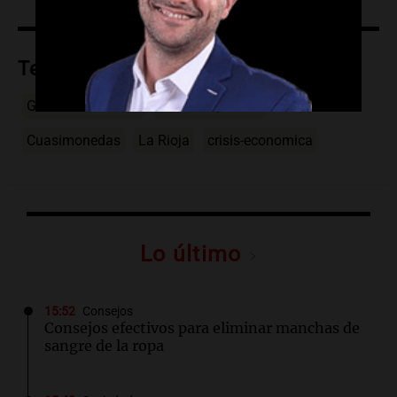
Temas
Guillermo Francos
Ricardo Quintela
Cuasimonedas
La Rioja
crisis-economica
Lo último
15:52
Consejos
Consejos efectivos para eliminar manchas de
sangre de la ropa