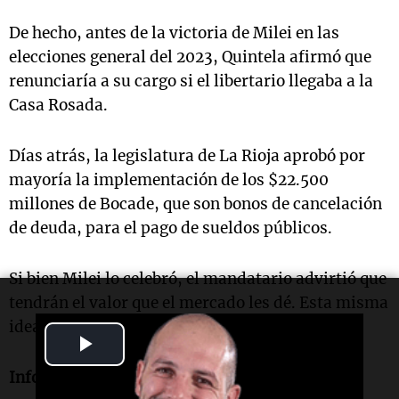
De hecho, antes de la victoria de Milei en las
elecciones general del 2023, Quintela afirmó que
renunciaría a su cargo si el libertario llegaba a la
Casa Rosada.
Días atrás, la legislatura de La Rioja aprobó por
mayoría la implementación de los $22.500
millones de Bocade, que son bonos de cancelación
de deuda, para el pago de sueldos públicos.
Si bien Milei lo celebró, el mandatario advirtió que
tendrán el valor que el mercado les dé. Esta misma
idea fue reforzada por Francos.
Play
Informe de Eduardo German.
Video