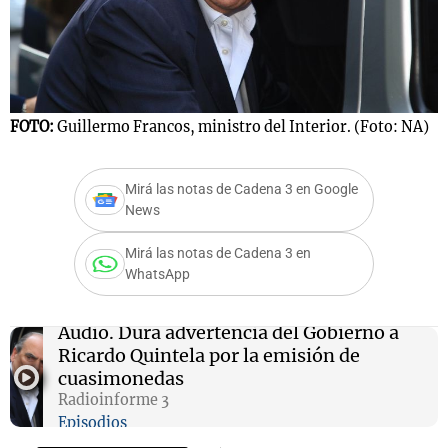
Notas
s
Notas
FOTO:
Guillermo Francos, ministro del Interior. (Foto: NA)
La Sole en
ial
Mundial 2026
Cadena 3
Mirá las notas de Cadena 3 en Google
News
Mirá las notas de Cadena 3 en
WhatsApp
Audio.
Dura advertencia del Gobierno a
Ricardo Quintela por la emisión de
cuasimonedas
Radioinforme 3
Episodios