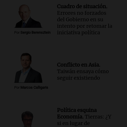
Episodios
Cuadro de situación.
Errores no forzados
Audio.
Investigan un asalto millonario a
del Gobierno en su
la cooperativa Talamochita en Villa
intento por retomar la
María
iniciativa política
Panorama Federal
Por
Sergio Berensztein
Episodios
Audio.
Vandalismo en San Miguel de
Tucumán: destruyeron 433 luminarias
públicas en 14 meses
Conflicto en Asia.
Panorama Federal
Taiwán ensaya cómo
Episodios
seguir existiendo
Por
Marcos Calligaris
Política esquina
Economía.
Tierras: ¿Y
si en lugar de