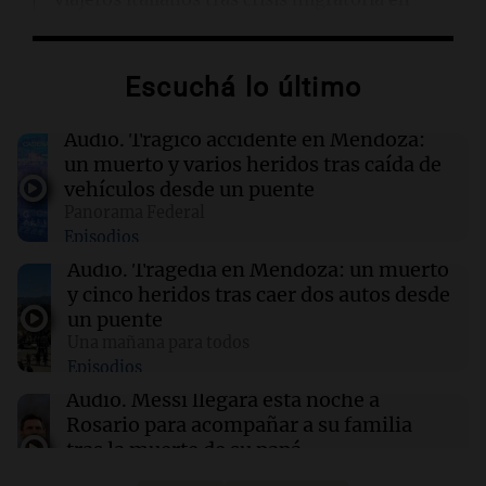
Ceuta
Escuchá lo último
14:45
Deportes
Racing se mide ante Argentinos Juniors tras
caída con Tigre en el Torneo Clausura
Audio.
Trágico accidente en Mendoza:
un muerto y varios heridos tras caída de
vehículos desde un puente
14:36
Mundo
Panorama Federal
Controles fronterizos en España para viajeros
Episodios
italianos tras sanciones de Italia
Audio.
Tragedia en Mendoza: un muerto
y cinco heridos tras caer dos autos desde
14:23
Una mañana para todos
un puente
Voluntarios limpiaron 9.000 metros del río
Una mañana para todos
Suquía y retiraron hasta 800 kilos de basura
Episodios
por jornada
Audio.
Messi llegará esta noche a
Rosario para acompañar a su familia
tras la muerte de su papá
Una mañana para todos