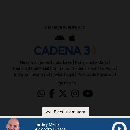
Descargá nuestra App
|
|
Nuestros padres fundadores
Por siempre Mario
|
|
|
|
Cadena 3 Comercial
Contacto
Cadena Heat
La Popu
|
|
Integrar nuestra red
Aviso Legal
Política de Privacidad
Seguinos en
Elegí tu emisora
Tarde y Media
Alejandro Bustos