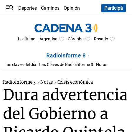
Deportes
Caminos
Opinión
Participá
Programas
Últimas coberturas
Últimas 24 h
En YouTube
Clima
Horóscopo
Lo Último
Argentina
Córdoba
Rosario
Radioinforme 3
Las claves del día
Las Claves de Radioinforme 3
Notas
Radioinforme 3
Notas
Crisis económica
Dura advertencia
del Gobierno a