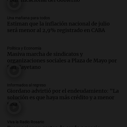
Una mañana para todos
Episodios
Una mañana para todos
Audio.
La historia de la servilleta que
Estiman que la inflación nacional de julio
firmó Jorge Messi para el primer
será menor al 2,9% registrado en CABA
contrato de Leo con Barcelona
Una mañana para todos
Episodios
Política y Economía
Masiva marcha de sindicatos y
Audio.
Joan Gaspart: "Sin Jorge, no sé si
organizaciones sociales a Plaza de Mayo por
Messi hubiera llegado adonde llegó"
San Cayetano
Una mañana para todos
Episodios
Informados al regreso
Audio.
El orgullo y el sueño argentino de
Giordano advirtió por el endeudamiento: "La
Jorge Messi en una entrevista con Rony
solución es que haya más crédito y a menor
Vargas en 2007
tasa"
Una mañana para todos
Episodios
Audio.
El abuelo de Agostina Vega, tras
Viva la Radio Rosario