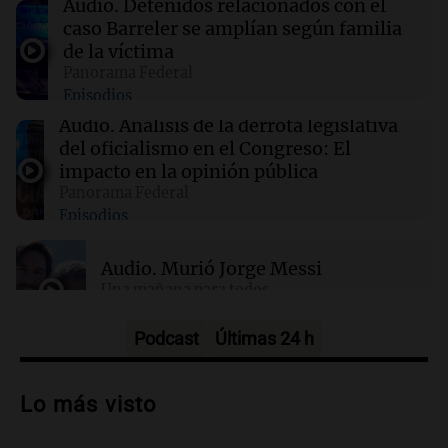
Audio.
Detenidos relacionados con el
caso Barreler se amplían según familia
de la víctima
10:18
Una mañana para todos
Panorama Federal
Murió Jorge Messi
Episodios
Audio.
Análisis de la derrota legislativa
10:15
Deportes
del oficialismo en el Congreso: El
Conmoción mundial: murió Jorge Messi, el
impacto en la opinión pública
padre de Lionel
Panorama Federal
Episodios
Audio.
Murió Jorge Messi
Una mañana para todos
Episodios
Podcast
Últimas 24 h
Audio.
Mateo, a los 25 años, lucha
contra el tiempo: necesita un trasplante
Lo más visto
para poder seguir viviend
Una mañana para todos