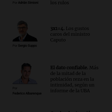
los rulos
Por
Adrián Simioni
Episodios
Audio.
Una mujer murió cuando
esperaba cobrar su jubilación en un
banco de San Luis
3x1=4.
Los gustos
Panorama Federal
caros del ministro
Episodios
Caputo
Por
Sergio Suppo
El dato confiable.
Más
de la mitad de la
población reza en la
intimidad, según un
Por
informe de la UBA
Federico Albarenque