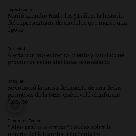
Episodios
Espectáculos
Audio.
Estiman que la inflación nacional
Murió Leandro Rud a los 51 años: la historia
de julio será menor al 2,9% registrado
del representante de modelos que marcó una
en CABA
época
Una mañana para todos
Episodios
Audio.
El Senado provincial establece
Sociedad
protocolo contra ciberbullying y
Alerta por frío extremo, viento y Zonda: qué
grooming en escuelas de Salta
provincias están afectadas este sábado
Panorama Federal
Episodios
Básquet
Audio.
Desayuno ideal: nutrición
Se conoció la causa de muerte de una de las
personalizada y diversidad para romper
promesas de la NBA: qué reveló el informe
el ayuno nocturno
forense
Panorama Federal
Episodios
Audio.
Altas Cumbres: rescataron a una
Panorama Federal
"Algo pasó al aterrizar": dudas sobre la
cabra que llevaba ocho días atrapada en
muerte del kitesurfista en Santa Fe
un precipicio