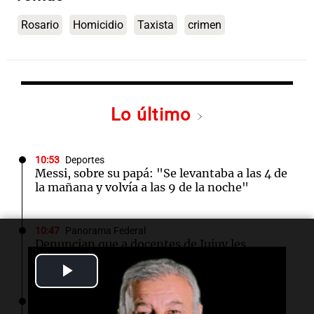
Rosario
Homicidio
Taxista
crimen
Lo último
10:53
Deportes
Messi, sobre su papá: "Se levantaba a las 4 de
la mañana y volvía a las 9 de la noche"
10:47
Panorama Federal
Denuncian que a docentes de Jujuy les
descontaron hasta 700 mil pesos del salario
Play
Video
10:40
Panorama Federal