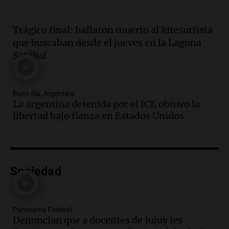
Una mañana para todos
Episodios
Trágico final: hallaron muerto al kitesurfista
Audio.
Matías, un inmigrante temoroso
que buscaban desde el jueves en la Laguna
ante la detención y deportación en
Setúbal
Estados Unidos
Panorama Federal
Episodios
Buen día, Argentina
Audio.
Chile planteó mejorar la
La argentina detenida por el ICE obtuvo la
conectividad fronteriza, aérea y digital
libertad bajo fianza en Estados Unidos
con Jujuy
Panorama Federal
Episodios
Audio.
Del fitness a la longevidad: por
qué crece el consumo de alimentos con
Sociedad
proteínas
Una mañana para todos
Episodios
Panorama Federal
Audio.
Investigan un asalto millonario a
Denuncian que a docentes de Jujuy les