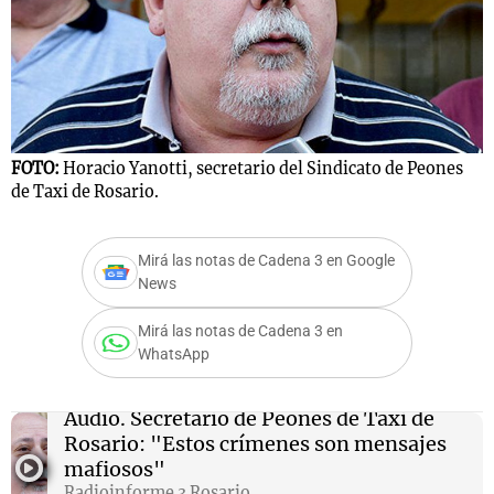
Notas
s
Notas
La Sole en
ial
Mundial 2026
Cadena 3
FOTO:
Horacio Yanotti, secretario del Sindicato de Peones
de Taxi de Rosario.
Mirá las notas de Cadena 3 en Google
News
Mirá las notas de Cadena 3 en
WhatsApp
Audio.
Secretario de Peones de Taxi de
Rosario: "Estos crímenes son mensajes
mafiosos"
Radioinforme 3 Rosario