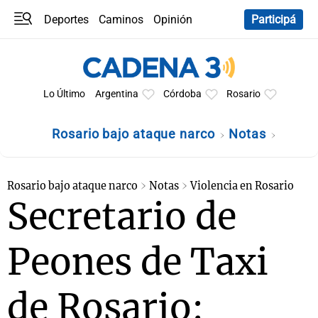
Deportes
Caminos
Opinión
Participá
Programas
Últimas coberturas
Últimas 24 h
En YouTube
Clima
Horóscopo
Lo Último
Argentina
Córdoba
Rosario
Rosario bajo ataque narco
Notas
Rosario bajo ataque narco
Notas
Violencia en Rosario
Secretario de
Peones de Taxi
de Rosario: