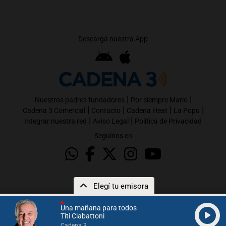
Descargá nuestra App
|
|
Nuestros padres fundadores
Por siempre Mario
|
|
|
|
Cadena 3 Comercial
Contacto
Cadena Heat
La Popu
|
|
Integrar nuestra red
Aviso Legal
Política de Privacidad
Seguinos en
Elegí tu emisora
Una mañana para todos
Titi Ciabattoni
Cadena 3