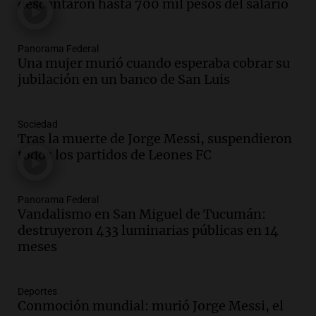
la cooperativa Talamochita en Villa
descontaron hasta 700 mil pesos del salario
María
Panorama Federal
Panorama Federal
Episodios
Una mujer murió cuando esperaba cobrar su
Audio.
La construcción en Argentina
jubilación en un banco de San Luis
cayó 4,1% en junio pero acumula un
aumento del 2,8% en el semestre
Panorama Federal
Sociedad
Episodios
Tras la muerte de Jorge Messi, suspendieron
todos los partidos de Leones FC
Audio.
La inflación en Buenos Aires se
acelera con un 2,9% en julio, según
datos preliminares
Panorama Federal
Panorama Federal
Vandalismo en San Miguel de Tucumán:
Episodios
destruyeron 433 luminarias públicas en 14
Audio.
La justicia niega pedido de
meses
Facundo Moyano para levantar
perimetral sobre Candela Arizaga
Panorama Federal
Deportes
Conmoción mundial: murió Jorge Messi, el
Episodios