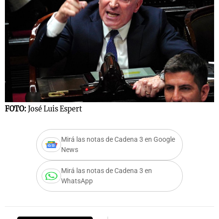
Notas
s
Notas
La Sole en
ial
Mundial 2026
Cadena 3
FOTO:
José Luis Espert
Mirá las notas de Cadena 3 en Google
News
Mirá las notas de Cadena 3 en
WhatsApp