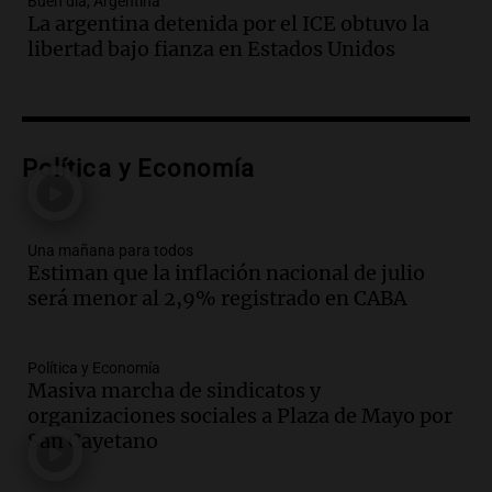
Buen día, Argentina
Audio.
La inflación en Buenos Aires se
La argentina detenida por el ICE obtuvo la
acelera con un 2,9% en julio, según
libertad bajo fianza en Estados Unidos
datos preliminares
Panorama Federal
Episodios
Audio.
La justicia niega pedido de
Facundo Moyano para levantar
Política y Economía
perimetral sobre Candela Arizaga
Panorama Federal
Episodios
Una mañana para todos
Audio.
La inflación en Buenos Aires se
Estiman que la inflación nacional de julio
acelera al 2,9% en julio y anticipa datos
será menor al 2,9% registrado en CABA
oficiales
Panorama Federal
Política y Economía
Episodios
Masiva marcha de sindicatos y
Audio.
San Miguel de Tucumán: 433
organizaciones sociales a Plaza de Mayo por
luminarias públicas destruidas en 14
San Cayetano
meses por vandalismo y robos
Panorama Federal