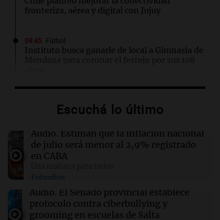
Chile planteó mejorar la conectividad
fronteriza, aérea y digital con Jujuy
09:45
Fútbol
Instituto busca ganarle de local a Gimnasia de
Mendoza para coronar el festejo por sus 108
años
09:34
Una mañana para todos
Escuchá lo último
Del fitness a la longevidad: por qué crece el
consumo de alimentos con proteínas
Audio.
Estiman que la inflación nacional
de julio será menor al 2,9% registrado
09:15
Recetas
en CABA
Descubre cómo hacer helados artesanales en
Una mañana para todos
casa sin necesidad de máquina
Episodios
Audio.
El Senado provincial establece
09:13
Una mañana para todos
protocolo contra ciberbullying y
Altas Cumbres: rescataron a una cabra que
grooming en escuelas de Salta
llevaba ocho días atrapada en un precipicio