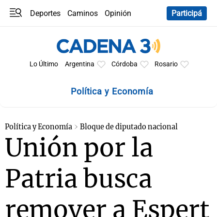
Deportes
Caminos
Opinión
Participá
Programas
Últimas coberturas
Últimas 24 h
En YouTube
Clima
Horóscopo
Lo Último
Argentina
Córdoba
Rosario
Política y Economía
Política y Economía
Bloque de diputado nacional
Unión por la
Patria busca
remover a Espert