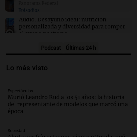
Panorama Federal
Episodios
Audio.
Desayuno ideal: nutrición
personalizada y diversidad para romper
el ayuno nocturno
Panorama Federal
Episodios
Podcast
Últimas 24 h
Audio.
Altas Cumbres: rescataron a una
cabra que llevaba ocho días atrapada en
Lo más visto
un precipicio
Una mañana para todos
Episodios
Espectáculos
Audio.
Matías, un inmigrante temoroso
Murió Leandro Rud a los 51 años: la historia
ante la detención y deportación en
del representante de modelos que marcó una
Estados Unidos
época
Panorama Federal
Episodios
Audio.
Chile planteó mejorar la
Sociedad
conectividad fronteriza, aérea y digital
Alerta por frío extremo, viento y Zonda: qué