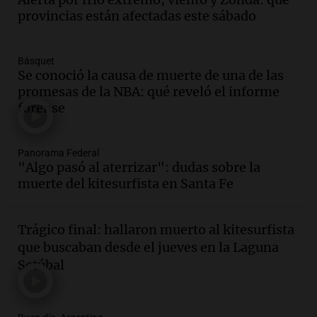
con Jujuy
provincias están afectadas este sábado
Panorama Federal
Episodios
Básquet
Audio.
Del fitness a la longevidad: por
Se conoció la causa de muerte de una de las
qué crece el consumo de alimentos con
promesas de la NBA: qué reveló el informe
proteínas
forense
Una mañana para todos
Episodios
Audio.
Investigan un asalto millonario a
Panorama Federal
"Algo pasó al aterrizar": dudas sobre la
la cooperativa Talamochita en Villa
muerte del kitesurfista en Santa Fe
María
Panorama Federal
Episodios
Trágico final: hallaron muerto al kitesurfista
Audio.
La construcción en Argentina
que buscaban desde el jueves en la Laguna
cayó 4,1% en junio pero acumula un
Setúbal
aumento del 2,8% en el semestre
Panorama Federal
Episodios