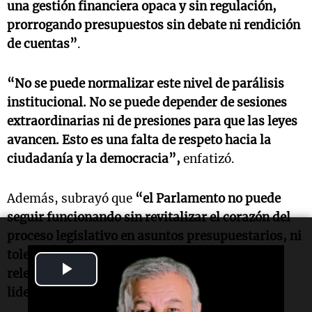
una gestión financiera opaca y sin regulación,
prorrogando presupuestos sin debate ni rendición
de cuentas”
.
“No se puede normalizar este nivel de parálisis
institucional. No se puede depender de sesiones
extraordinarias ni de presiones para que las leyes
avancen. Esto es una falta de respeto hacia la
ciudadanía y la democracia”,
enfatizó.
Además, subrayó que
“el Parlamento no puede
seguir funcionando sin revitalizar el corazón del
proceso legislativo en asuntos presupuestarios, ni
tolerar que decisiones estratégicas queden
Play
relegadas por la inacción de quien debe
liderarlas”.
Video