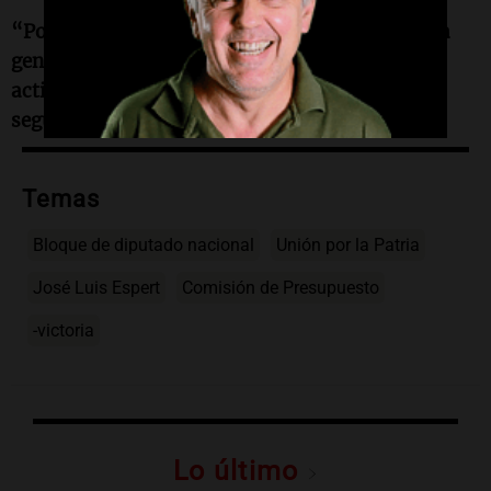
“Por ello, solicitamos la remoción de Espert. La
gente necesita una Comisión de Presupuesto
activa. Hay proyectos urgentes que no pueden
seguir aguardando”,
concluyó Tolosa Paz.
Temas
Bloque de diputado nacional
Unión por la Patria
José Luis Espert
Comisión de Presupuesto
-victoria
Lo último