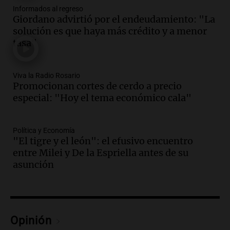
Episodios
Informados al regreso
Audio.
San Miguel de Tucumán:
Giordano advirtió por el endeudamiento: "La
vandalismo destruye 433 luminarias
solución es que haya más crédito y a menor
públicas en 14 meses y afecta la
tasa"
seguridad
Panorama Federal
Episodios
Viva la Radio Rosario
Audio.
Secuestran 28 bultos de
Promocionan cortes de cerdo a precio
mercadería extranjera en control
especial: "Hoy el tema económico cala"
fronterizo en Tucumán
Panorama Federal
Episodios
Política y Economía
"El tigre y el león": el efusivo encuentro
Audio.
Mujer de 92 años fallece
entre Milei y De la Espriella antes de su
mientras esperaba cobrar su jubilación
asunción
en San Luis
Panorama Federal
Episodios
Audio.
Detienen a Sergio Fárez por
abuso sexual: juicio programado para
Opinión
diciembre de 2025