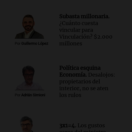
Panorama Federal
Episodios
Subasta millonaria.
Audio.
Familiares de Lautaro Britos
¿Cuánto cuesta
convocan marcha por justicia tras su
vincular para
trágica muerte en Villa Mercedes
Vinculación? $2.000
Panorama Federal
millones
Por
Guillermo López
Episodios
Audio.
Reparaciones en acueducto
Novalí finalizan y se normaliza el
Política esquina
suministro de agua en San Luis
Economía.
Desalojos:
Panorama Federal
propietarios del
Episodios
interior, no se aten
Audio.
Docentes de Jujuy enfrentan
los rulos
Por
Adrián Simioni
descuentos de salarios de hasta 700.000
pesos, denuncia sindicato
Panorama Federal
Episodios
3x1=4.
Los gustos