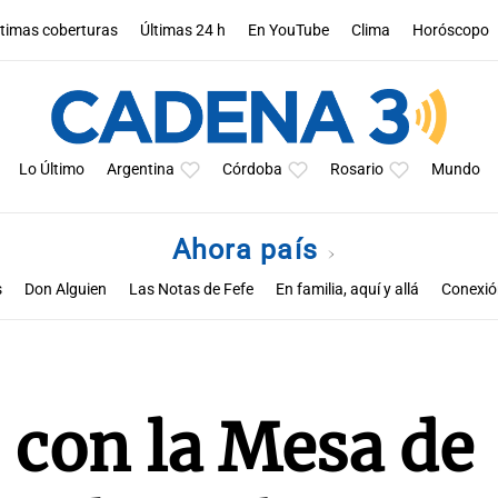
ltimas coberturas
Últimas 24 h
En YouTube
Clima
Horóscopo
Lo Último
Argentina
Córdoba
Rosario
Mundo
Ahora país
s
Don Alguien
Las Notas de Fefe
En familia, aquí y allá
Conexión
ó con la Mesa de