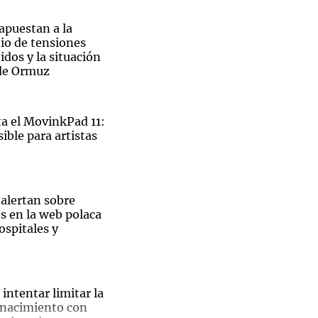
 apuestan a la
io de tensiones
dos y la situación
 de Ormuz
Notas
tas
Notas
Venezuela de
 el MovinkPad 11:
 Groenlandia
Comprometidos
Madur
ible para artistas
 alertan sobre
s en la web polaca
ospitales y
El
intentar limitar la
 nacimiento con