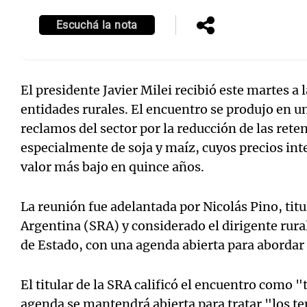
Escuchá la nota
El presidente Javier Milei recibió este martes a 
Notas
Notas
entidades rurales. El encuentro se produjo en u
Editorial
Mundial 2026
La Sol
reclamos del sector por la reducción de las rete
especialmente de soja y maíz, cuyos precios int
valor más bajo en quince años.
La reunión fue adelantada por Nicolás Pino, titu
Argentina (SRA) y considerado el dirigente rural
de Estado, con una agenda abierta para abordar 
El titular de la SRA calificó el encuentro como 
agenda se mantendrá abierta para tratar "los t