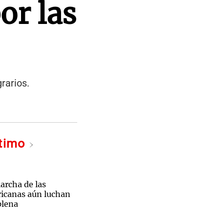
or las
rarios.
ltimo
archa de las
ricanas aún luchan
plena