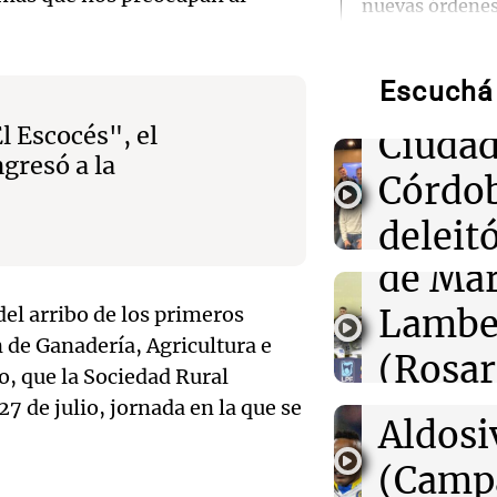
Ensam
nuevas órdenes
Munici
01:31
Ciencia
Descubren vida
Escuchá 
Músic
cuerpo de Ötzi,
hielo de 5.300 
Audio.
l Escocés", el
Ciudad
gresó a la
de
Córdo
00:55
Mundo
China se prepar
Califi
deleitó
Dolphin; cierra
actividades turí
de Mar
oyente
provincias
Audio.
del arribo de los primeros
Lambe
radio 
de Ros
00:32
Clima
 de Ganadería, Agricultura e
Clima en Salta:
(Rosar
tango
o, que la Sociedad Rural
tiempo este sá
Centra
Central
7 de julio, jornada en la que se
Amamos Arg
Audio.
Aldosi
Episodios
00:27
Clima
Aldosi
Clima en Tucu
desarr
(Camp
el tiempo este 
Deportes Ro