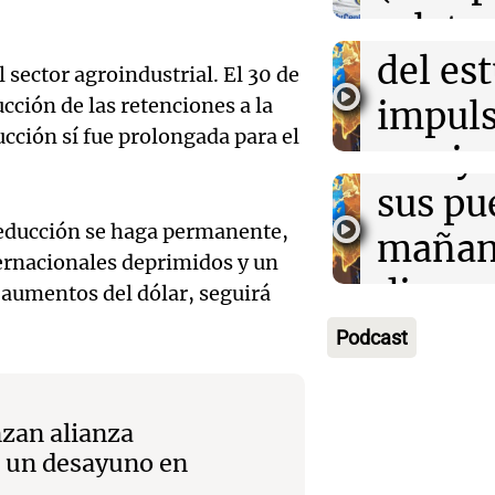
Audio.
urbano
relato
Episodios
exposi
del es
Greco
 sector agroindustrial. El 30 de
la rura
cción de las retenciones a la
impuls
Deportes Ro
Episodios
ucción sí fue prolongada para el
Audio.
Bulaya
crecim
María 
sus pu
Villa 
 reducción se haga permanente,
nuevo
mañan
Panorama F
ernacionales deprimidos y un
Episodios
edifici
divers
s aumentos del dólar, seguirá
Audio.
proyec
activi
Podcast
Rosari
casa d
sorpre
Centra
estudi
Panorama F
nzan alianza
Aldosi
Episodios
 un desayuno en
48 mun
Audio.
(Zalaz