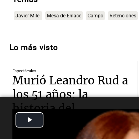
Javier Milei
Mesa de Enlace
Campo
Retenciones
Lo más visto
Espectáculos
Murió Leandro Rud a
los 51 años: la
historia del
Play
representante de
Video
modelos que marcó