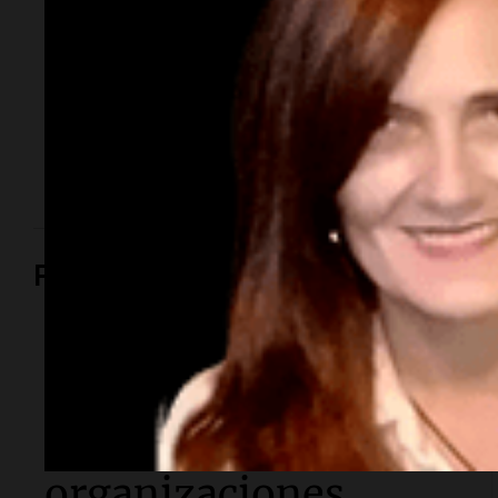
una época
El empresario y conductor falleció tras una larga
lucha contra un cáncer de parótida. Fundó una de las
agencias de modelos más reconocidas y luego volcó
su historia a la televisión.
Política y Economía
Política y Economía
Masiva marcha de
sindicatos y
organizaciones