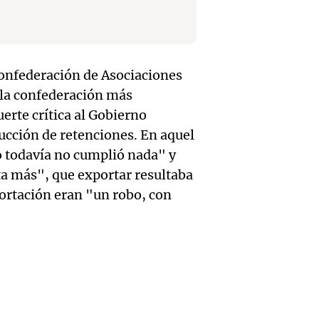
involu
Recom
contra
Audio.
Panorama F
de vin
relato
Episodios
inicia 
Confederación de Asociaciones
para di
Greco
exposi
 la confederación más
fin de
Deportes Ro
erte crítica al Gobierno
la Soc
Episodios
Audio.
ucción de retenciones. En aquel
Mendo
Rural 
 todavía no cumplió nada" y
María 
Panorama F
ta más", que exportar resultaba
Bulaya
Episodios
nuevo
portación eran "un robo, con
activi
Audio.
edific
para t
Prepar
casa d
famili
finales
estudi
Panorama F
Audio.
gran
para j
Episodios