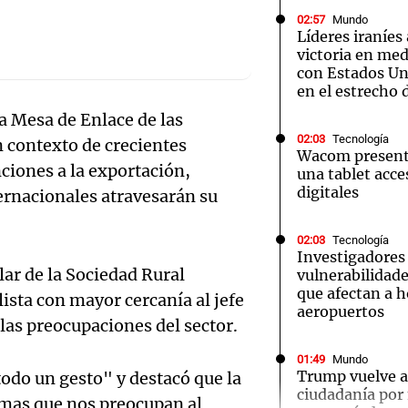
02:57
Mundo
Líderes iraníes
victoria en med
con Estados Uni
en el estrecho
la Mesa de Enlace de las
Notas
Notas
No
02:03
Tecnología
n contexto de crecientes
Wacom presenta
e en Cadena 3
El huracán de Arequito
Cadena 3 en
nciones a la exportación,
una tablet acces
digitales
ernacionales atravesarán su
02:03
Tecnología
Investigadores
lar de la Sociedad Rural
vulnerabilidade
que afectan a h
ista con mayor cercanía al jefe
aeropuertos
las preocupaciones del sector.
01:49
Mundo
Audio.
Trump vuelve a 
"todo un gesto" y destacó que la
ciudadanía por
emas que nos preocupan al