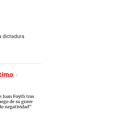
a dictadura
ltimo
e Juan Foyth tras
luego de su grave
do negatividad"