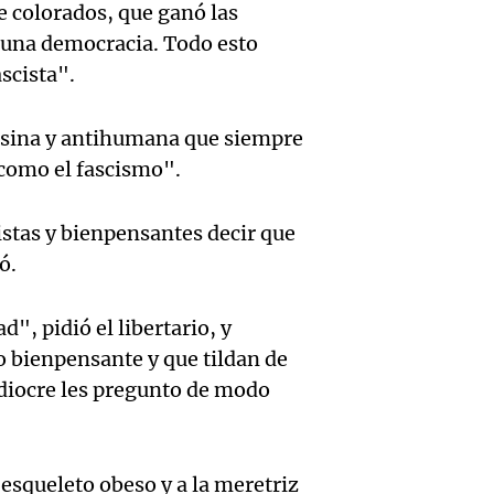
fuerte
e colorados, que ganó las
recom
desapa
 una democracia. Todo esto
gener
Audio.
para l
scista".
Panorama F
inconv
Episodios
años d
Noticias
en Cór
esina y antihumana que siempre
Episodios
Audio.
2141,
 como el fascismo".
árbol
trabaj
famili
obstac
istas y bienpensantes decir que
de la 
manti
ó.
avenid
Obrer
vivo e
Noticias
d", pidió el libertario, y
Audio.
Metalú
de me
Episodios
o bienpensante y que tildan de
Senado
advier
justici
ediocre les pregunto de modo
proyec
sobre 
Noticias Ro
Episodios
Audio.
propi
de emp
 esqueleto obeso y a la meretriz