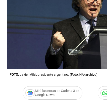
Notas
Notas
Editorial
Mundial 2026
La Sol
FOTO:
Javier Milei, presidente argentino. (Foto: NA/archivo)
Mirá las notas de Cadena 3 en
Google News