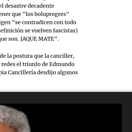
la caus
privad
la indu
el desastre decadente
tener que "los boluprogres"
mujer 
capítu
metalú
Audio.
ligen "se contradicen con todo
le “ex
tierra
Panorama F
efinición se vuelven fascistas)
Contin
Episodios
a que son. JAQUE MATE".
celula
las 14
declar
acusan
Panorama F
de la postura que la canciller,
en el j
Episodios
Audio.
marid
 redes el triunfo de Edmundo
Óscar
pia Cancillería desdijo algunos
enfren
matarl
Gonzál
fuerte
Juntos
el acc
Episodios
Audio.
que af
las alt
Sancti
divers
cumbr
Audio.
Lawye
activi
Panorama F