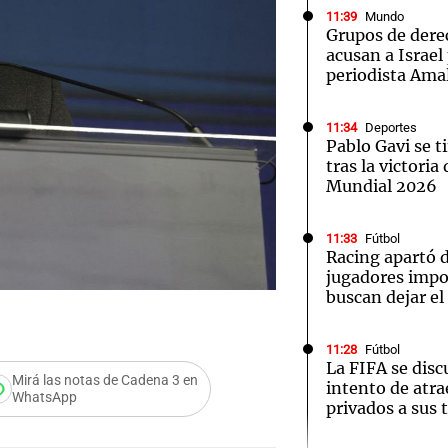
11:39
Mundo
Grupos de der
acusan a Israel
periodista Amal
11:34
Deportes
Notas
Notas
No
Pablo Gavi se ti
tras la victoria
e en Cadena 3
El huracán de Arequito
Cadena 3 en
Mundial 2026
11:33
Fútbol
Racing apartó d
jugadores impo
buscan dejar el
11:28
Fútbol
La FIFA se discu
Mirá las notas de Cadena 3 en
intento de atra
WhatsApp
privados a sus 