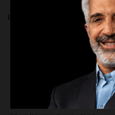
Lo más visto
Sociedad
Alerta meteorológica
extrema en medio
país: todas las zonas
complicadas por
lluvias y vientos
fuerte