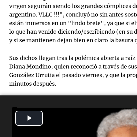
virgen seguirán siendo los grandes cómplices d
argentino. VLLC !!!", concluyó no sin antes sos
están inmersos en un "lindo brete", ya que si e
lo que han venido diciendo/escribiendo (en su d
y si se mantienen dejan bien en claro la basur
Sus dichos llegan tras la polémica abierta a raíz 
Diana Mondino, quien reconoció a través de sus
González Urrutia el pasado viernes, y que la pro
minutos después.
Temas
Play
Javier Milei
Venezuela
Cómplices
nicolas-maduro
Video