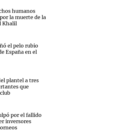
echos humanos
 por la muerte de la
 Khalil
Notas
tas
Notas
ñó el pelo rubio
Venezuela de
 de España en el
 Groenlandia
Comprometidos
Madur
el plantel a tres
rtantes que
 club
lpó por el fallido
er inversores
torneos