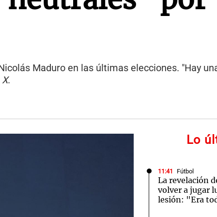
 Nicolás Maduro en las últimas elecciones. "Hay un
n
X
.
Lo ú
11:41
Fútbol
La revelación d
volver a jugar 
lesión: "Era to