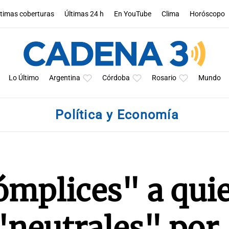
ltimas coberturas
Últimas 24 h
En YouTube
Clima
Horóscopo
Lo Último
Argentina
Córdoba
Rosario
Mundo
Política y Economía
ómplices" a qui
"neutrales" por