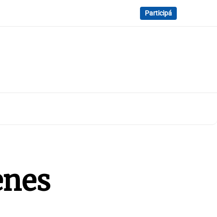
Participá
enes